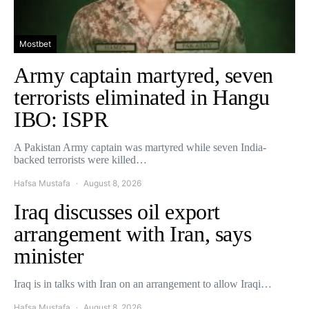
Mostbet
Army captain martyred, seven
terrorists eliminated in Hangu
IBO: ISPR
A Pakistan Army captain was martyred while seven India-
backed terrorists were killed…
Hafsa Mustafa
August 8, 2026
Iraq discusses oil export
arrangement with Iran, says
minister
Iraq is in talks with Iran on an arrangement to allow Iraqi…
Hafsa Mustafa
August 8, 2026