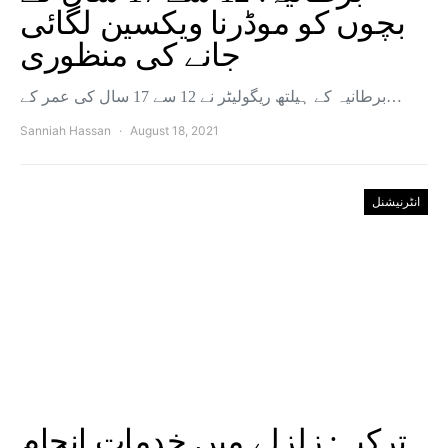
بچوں کو موڈرنا ویکسین لگائی
جانے کی منظوری
برطانیہ کے ہیلتھ ریگولیٹر نے 12 سے 17 سال کی عمر کے…
Sanniah Hassan
August 18, 2021
انٹرنیشنل
ترکیہ: زلزلے میں خدمات انجام