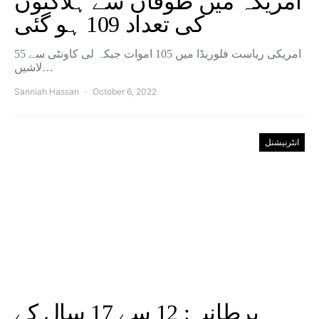
امریکہ میں طوفان سے ہلاکتوں
کی تعداد 109 ہو گئی
امریکی ریاست فلوریڈا میں 105 اموات جبکہ لی کاونٹی سے 55
لاشیں…
Sanniah Hassan
October 6, 2022
انٹرنیشنل
برطانیہ: 12 سے 17 سال کے