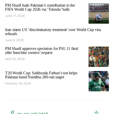
PM Sharif hails Pakistan’s contribution to the
FIFA World Cup 2026 via ‘Trionda’ balls
June 11, 2026
Iran slams US ‘discriminatory treatment’ over World Cup visa
refusals
June 6, 2026
PM Sharif approves spectators for PSL 11 final
after franchise owners’ request
April 25, 2026
T20 World Cup: Sahibzada Farhan’s ton helps
Pakistan hand Namibia 200-run target
February 18, 2026