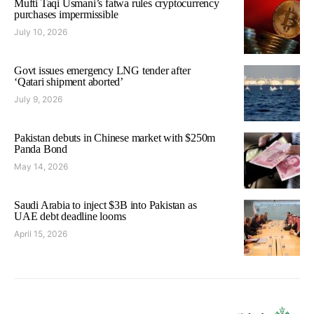
Mufti Taqi Usmani’s fatwa rules cryptocurrency
purchases impermissible
July 10, 2026
Govt issues emergency LNG tender after
‘Qatari shipment aborted’
July 9, 2026
Pakistan debuts in Chinese market with $250m
Panda Bond
May 14, 2026
Saudi Arabia to inject $3B into Pakistan as
UAE debt deadline looms
April 15, 2026