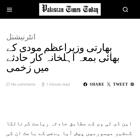
انٹرنیشنل
بھارتی وزیراعظم مودی کے
بھائی بمعہ اہلخانہ کار حادثے
میں زخمی
No comments
1 minute read
SHARE
TWEET
این ڈی ٹی وی کے مطابق حادثہ ریاست کرناٹکا
کےشہر میسورمیں پیش آیا ہےجس کے باعث ان کی