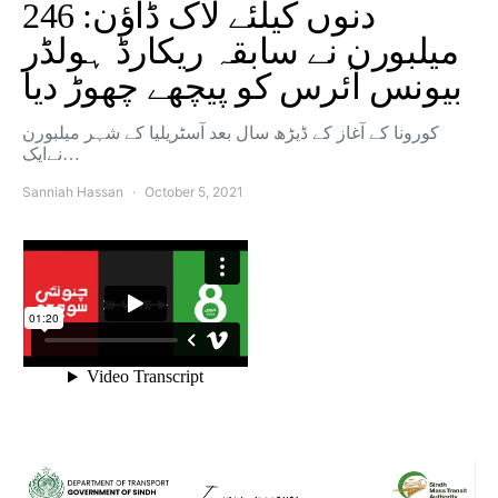
246 دنوں کیلئے لاک ڈاؤن:
میلبورن نے سابقہ ​​ریکارڈ ہولڈر
بیونس آئرس کو پیچھے چھوڑ دیا
کورونا کے آغاز کے ڈیڑھ سال بعد آسٹریلیا کے شہر میلبورن
نےایک…
Sanniah Hassan
October 5, 2021