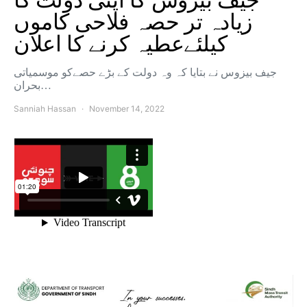
جیف بیزوس کا اپنی دولت کا
زیادہ تر حصہ فلاحی کاموں
کیلئےعطیہ کرنے کا اعلان
جیف بیزوس نے بتایا کہ وہ دولت کے بڑے حصےکو موسمیاتی
بحران…
Sanniah Hassan
November 14, 2022