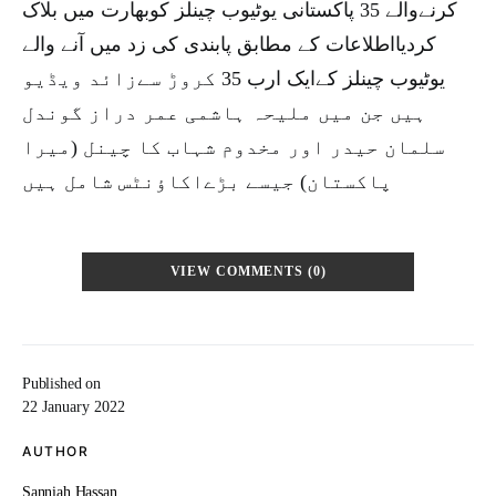
کرنےوالے 35 پاکستانی یوٹیوب چینلز کوبھارت میں بلاک
کردیااطلاعات کے مطابق پابندی کی زد میں آنے والے
یوٹیوب چینلز کےایک ارب 35 کروڑ سےزائد ویڈیو
ہیں جن میں ملیحہ ہاشمی عمر دراز گوندل
سلمان حیدر اور مخدوم شہاب کا چینل (میرا
پاکستان) جیسے بڑےاکاؤنٹس شامل ہیں
VIEW COMMENTS (0)
Published on
22 January 2022
AUTHOR
Sanniah Hassan