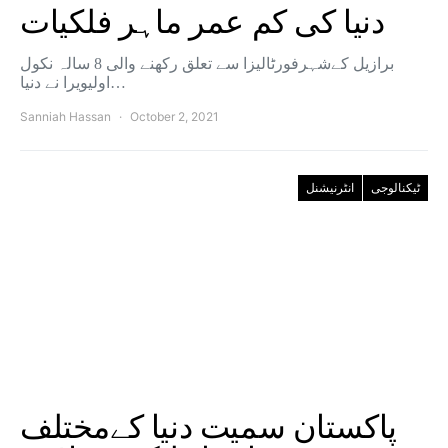
دنیا کی کم عمر ماہر فلکیات
برازیل کےشہرفورٹالیزا سے تعلق رکھنے والی 8 سالہ نکول
اولیویرا نے دنیا…
Sanniah Hassan
October 2, 2021
ٹیکنالوجی
انٹرنیشنل
پاکستان سمیت دنیا کےمختلف