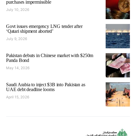
purchases impermissible
July 10, 2026
Govt issues emergency LNG tender after
‘Qatari shipment aborted’
July 9, 2026
Pakistan debuts in Chinese market with $250m
Panda Bond
May 14, 2026
Saudi Arabia to inject $3B into Pakistan as
UAE debt deadline looms
April 15, 2026