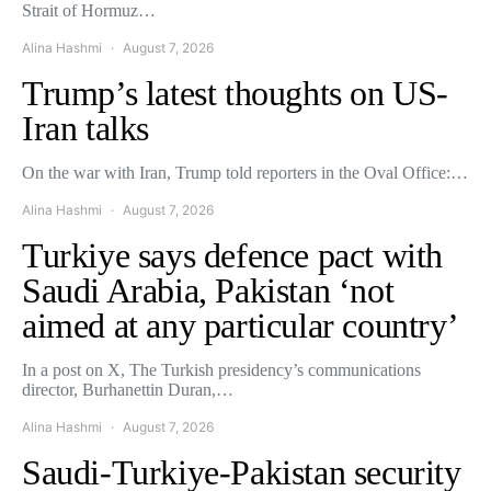
Strait of Hormuz…
Alina Hashmi
August 7, 2026
Trump’s latest thoughts on US-
Iran talks
On the war with Iran, Trump told reporters in the Oval Office:…
Alina Hashmi
August 7, 2026
Turkiye says defence pact with
Saudi Arabia, Pakistan ‘not
aimed at any particular country’
In a post on X, The Turkish presidency’s communications
director, Burhanettin Duran,…
Alina Hashmi
August 7, 2026
Saudi-Turkiye-Pakistan security