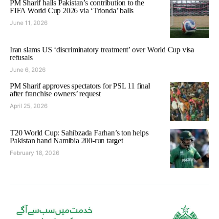
PM Sharif hails Pakistan’s contribution to the
FIFA World Cup 2026 via ‘Trionda’ balls
June 11, 2026
Iran slams US ‘discriminatory treatment’ over World Cup visa
refusals
June 6, 2026
PM Sharif approves spectators for PSL 11 final
after franchise owners’ request
April 25, 2026
T20 World Cup: Sahibzada Farhan’s ton helps
Pakistan hand Namibia 200-run target
February 18, 2026