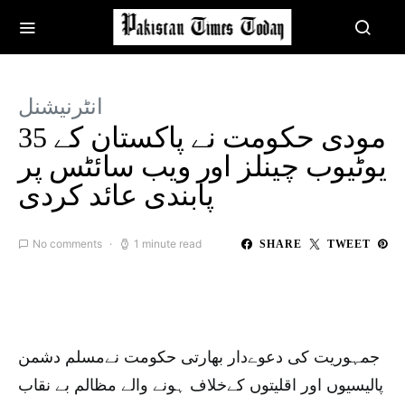
انٹرنیشنل
مودی حکومت نے پاکستان کے 35
یوٹیوب چینلز اور ویب سائٹس پر
پابندی عائد کردی
No comments
1 minute read
SHARE
TWEET
جمہوریت کی دعوےدار بھارتی حکومت نےمسلم دشمن
پالیسیوں اور اقلیتوں کےخلاف ہونے والے مظالم بے نقاب