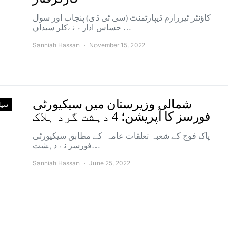
کاؤنٹر ٹیررازم ڈیپارٹمنٹ (سی ٹی ڈی) پنجاب اور سول
حساس ادارے نےکلر سیداں …
Sanniah Hassan
November 15, 2022
شمالی وزیرستان میں سیکیورٹی
سی
فورسز کا آپریشن؛ 4 دہشت گرد ہلاک
پاک فوج کے شعبہ تعلقات عامہ کے مطابق سیکیورٹی
فورسز نے دہشت…
Sanniah Hassan
June 25, 2022