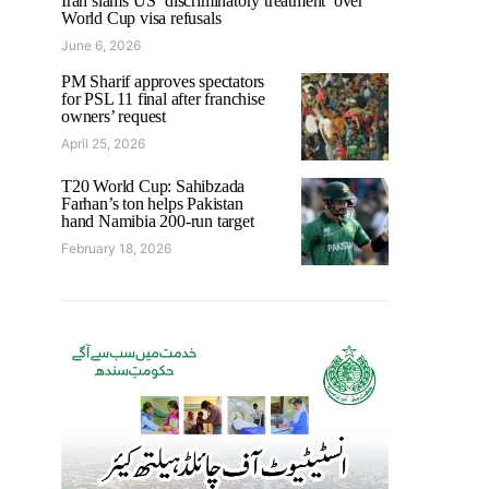
Iran slams US ‘discriminatory treatment’ over
World Cup visa refusals
June 6, 2026
PM Sharif approves spectators
for PSL 11 final after franchise
owners’ request
April 25, 2026
T20 World Cup: Sahibzada
Farhan’s ton helps Pakistan
hand Namibia 200-run target
February 18, 2026