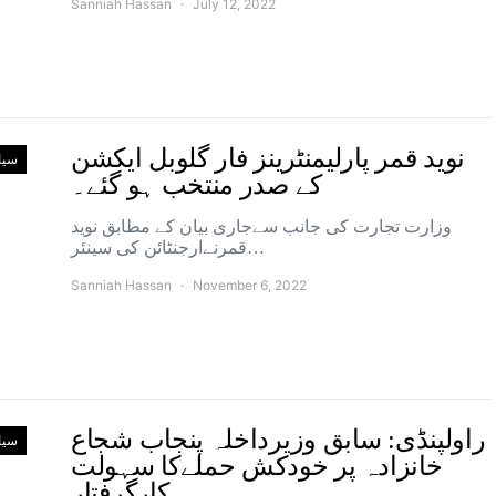
Sanniah Hassan
July 12, 2022
نوید قمر پارلیمنٹرینز فار گلوبل ایکشن
سی
کے صدر منتخب ہو گئے۔
وزارت تجارت کی جانب سےجاری بیان کے مطابق نوید
قمرنےارجنٹائن کی سینئر…
Sanniah Hassan
November 6, 2022
راولپنڈی: سابق وزیرداخلہ پنجاب شجاع
سی
خانزادہ پر خودکش حملےکا سہولت
کارگرفتار