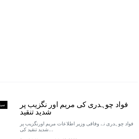
فواد چوہدری کی مریم اور نگزیب پر
سی
شدید تنقید
فواد چوہدری نے وفاقی وزیر اطلاعات مریم اورنگزیب پر
شدید تنقید کی…