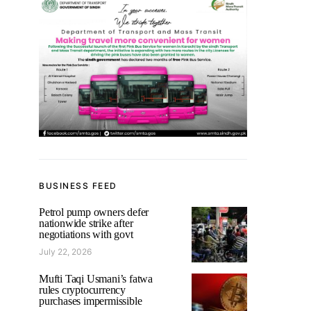
BUSINESS FEED
Petrol pump owners defer
nationwide strike after
negotiations with govt
July 22, 2026
Mufti Taqi Usmani’s fatwa
rules cryptocurrency
purchases impermissible