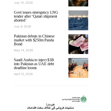
July 10, 2026
Govt issues emergency LNG
tender after ‘Qatari shipment
aborted’
July 9, 2026
Pakistan debuts in Chinese
market with $250m Panda
Bond
May 14, 2026
Saudi Arabia to inject $3B
into Pakistan as UAE debt
deadline looms
April 15, 2026