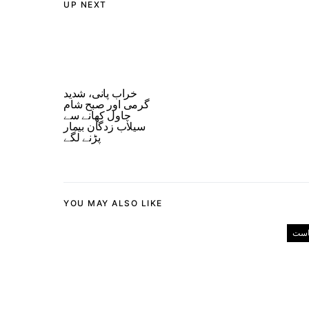
UP NEXT
خراب پانی، شدید
گرمی اور صبح شام
چاول کھانے سے
سیلاب زدگان بیمار
پڑنے لگے
YOU MAY ALSO LIKE
است