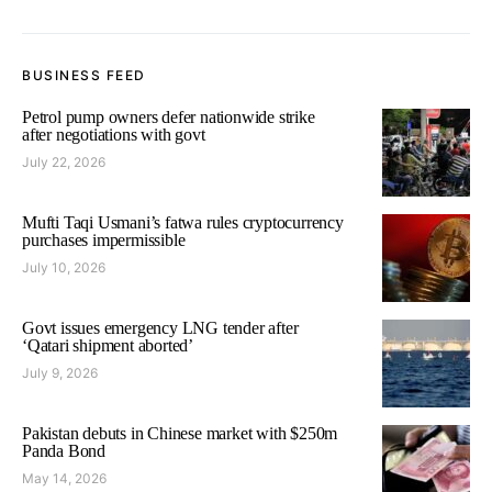
BUSINESS FEED
Petrol pump owners defer nationwide strike
after negotiations with govt
July 22, 2026
Mufti Taqi Usmani’s fatwa rules cryptocurrency
purchases impermissible
July 10, 2026
Govt issues emergency LNG tender after
‘Qatari shipment aborted’
July 9, 2026
Pakistan debuts in Chinese market with $250m
Panda Bond
May 14, 2026