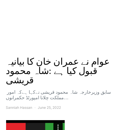
عوام نے عمران خان کا بیانیہ
قبول کیا ہے :شاہ محمود
قریشی
سابق وزیرخارجہ شاہ محمود قریشی نےکہا ہےکہ امور
مملکت چلانا امپورٹڈ حکمرانوں…
Sanniah Hassan
June 25, 2022