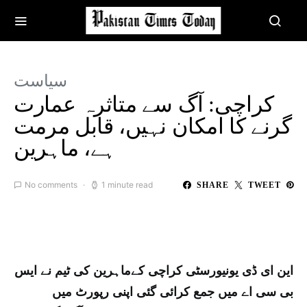
سیاست
کراچی: آگ سے متاثرہ عمارت
گرنے کا امکان نہیں، قابل مرمت
ہے، ماہرین
No comments
1 minute read
SHARE
TWEET
این ای ڈی یونیورسٹی کراچی کےماہرین کی ٹیم نے ایس
بی سی اے میں جمع کرائی گئی اپنی رپورٹ میں