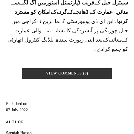
سینٹرل جیل کےقریب ڈپارٹمنٹل اسٹورمیں آگ لگنےسے
متاثرہ عمارت کے ڈھانچےکےگرنےکےامکان کو مسترد
کردیا۔
این ای ڈی یونیورسٹی کےماہرین نےکراچی میں
جیل چورنگی پر آتشزدگی کا نشانہ بننے والی عمارت
کےمعائنےکےبعد اپنی رپورٹ سندھ بلڈنگ کنٹرول اتھارٹی
کو جمع کرادی۔
VIEW COMMENTS (0)
Published on
02 July 2022
AUTHOR
Sanniah Hassan