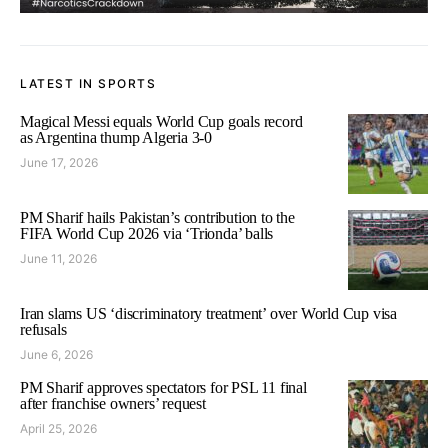
LATEST IN SPORTS
Magical Messi equals World Cup goals record
as Argentina thump Algeria 3-0
June 17, 2026
PM Sharif hails Pakistan’s contribution to the
FIFA World Cup 2026 via ‘Trionda’ balls
June 11, 2026
Iran slams US ‘discriminatory treatment’ over World Cup visa
refusals
June 6, 2026
PM Sharif approves spectators for PSL 11 final
after franchise owners’ request
April 25, 2026