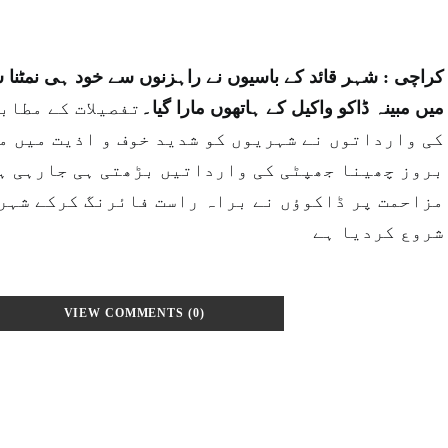
کراچی : شہر قائد کے باسیوں نے راہزنوں سے خود ہی نمٹنا 
میں مبینہ ڈاکو واکیل کے ہاتھوں مارا گیا۔
تفصیلات کے مطاب
کی وارداتوں نے شہریوں کو شدید خوف و اذیت میں مب
بروز چھینا جھپٹی کی وارداتیں بڑھتی ہی جارہی ہی
مزاحمت پر ڈاکوؤں نے براہ راست فائرنگ کرکے شہر
شروع کردیا ہے
VIEW COMMENTS (0)