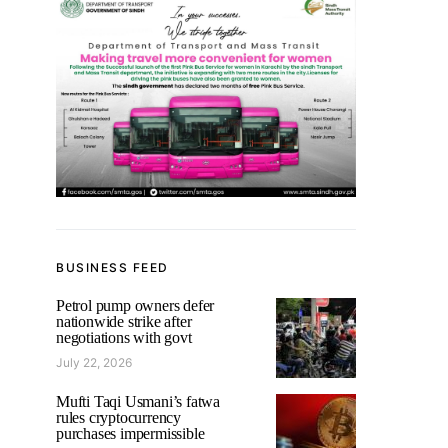
BUSINESS FEED
Petrol pump owners defer
nationwide strike after
negotiations with govt
July 22, 2026
Mufti Taqi Usmani’s fatwa
rules cryptocurrency
purchases impermissible