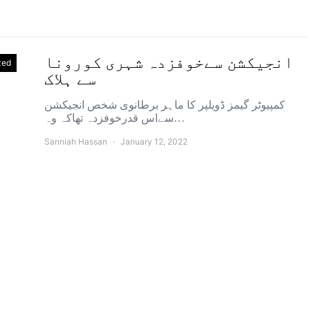
انجیکشن سےخوفزدہ شہری کورونا
zed
سے ہلاک
کمپیوٹر گیمز ڈویلپر کا ماہر برطانوی شخص انجیکشن
سےاس قدرخوفزدہ تھاکہ وہ…
Sanniah Hassan
January 12, 2022