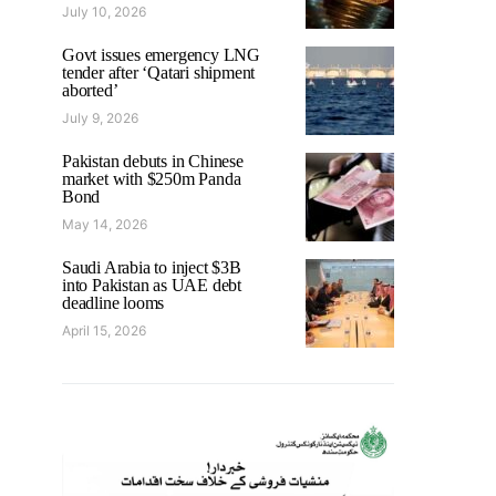
July 10, 2026
Govt issues emergency LNG
tender after ‘Qatari shipment
aborted’
July 9, 2026
Pakistan debuts in Chinese
market with $250m Panda
Bond
May 14, 2026
Saudi Arabia to inject $3B
into Pakistan as UAE debt
deadline looms
April 15, 2026