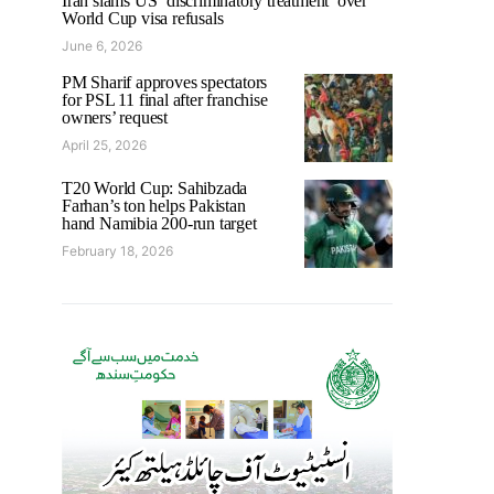
Iran slams US ‘discriminatory treatment’ over
World Cup visa refusals
June 6, 2026
PM Sharif approves spectators
for PSL 11 final after franchise
owners’ request
April 25, 2026
T20 World Cup: Sahibzada
Farhan’s ton helps Pakistan
hand Namibia 200-run target
February 18, 2026