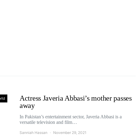
Actress Javeria Abbasi’s mother passes
rld
away
In Pakistan’s entertainment sector, Javeria Abbasi is a
versatile television and film…
Sanniah Hassan
November 29, 2021