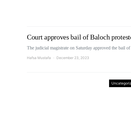
Court approves bail of Baloch protest
The judicial magistrate on Saturday approved the bail o
Hafsa Mustafa
December 23, 2023
Uncategori