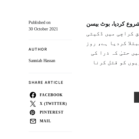
Published on
شروع کردیا، بوٹ بیسن
30 October 2021
ق کراچی میں ڈکیتی
تلا کردیا ہے، روز
AUTHOR
ں حتیٰ کہ ذرا کی
Sanniah Hassan
یوں کو قتل کرنا
SHARE ARTICLE
FACEBOOK
X (TWITTER)
PINTEREST
MAIL