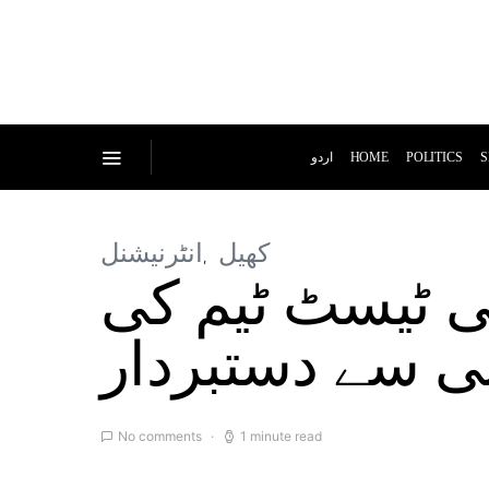
اردو
HOME
POLITICS
S
کھیل
انٹرنیشنل
ی ٹیسٹ ٹیم کی
نی سے دستبردار
No comments
1 minute read