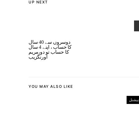
UP NEXT
دوسروں سے 40 سال
کا حساب ، اپنے 4 سال
کا حساب تو دو،مریم
اورنگزیب
YOU MAY ALSO LIKE
رنیشنل