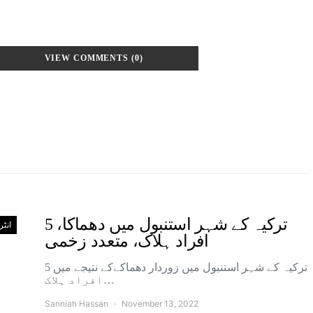
VIEW COMMENTS (0)
ترکیہ کے شہر استنبول میں دھماکا، 5
انٹ
افراد ہلاک، متعدد زخمی
ترکیہ کے شہر استنبول میں زوردار دھماکےکے نتیجے میں 5
افراد ہلاک…
Sanniah Hassan
November 13, 2022