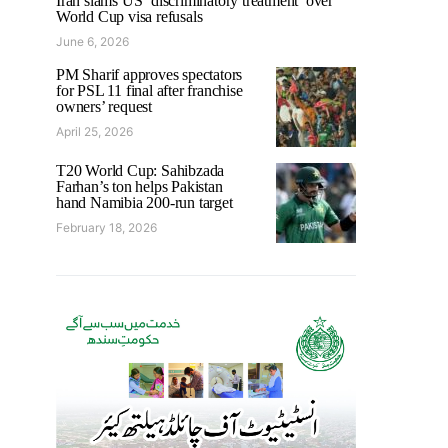
Iran slams US ‘discriminatory treatment’ over
World Cup visa refusals
June 6, 2026
PM Sharif approves spectators
for PSL 11 final after franchise
owners’ request
April 25, 2026
T20 World Cup: Sahibzada
Farhan’s ton helps Pakistan
hand Namibia 200-run target
February 18, 2026