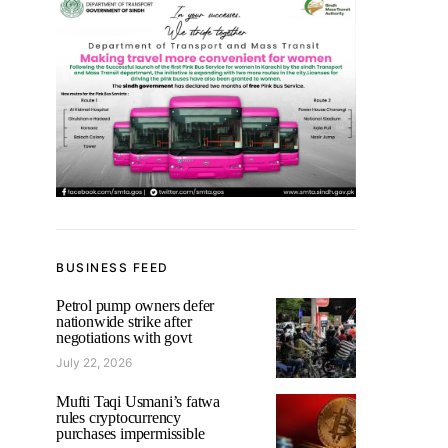
BUSINESS FEED
Petrol pump owners defer
nationwide strike after
negotiations with govt
July 22, 2026
Mufti Taqi Usmani’s fatwa
rules cryptocurrency
purchases impermissible