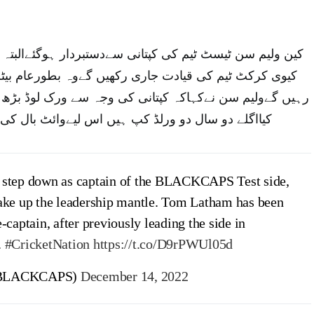
کین ولیم سن ٹیسٹ ٹیم کی کپتانی سےدستبردار ہوگئےالبتہ
کیوی کرکٹ ٹیم کی قیادت جاری رکھیں گےوہ بطورعام بیٹر
رہیں گےولیم سن نےکہاکہ کپتانی کی وجہ سے ورک لوڈ بڑھ گی
کیااگلے دو سال دو ورلڈ کپ ہیں اس لیےوائٹ بال کی
 step down as captain of the BLACKCAPS Test side,
ake up the leadership mantle. Tom Latham has been
-captain, after previously leading the side in
.
#CricketNation
https://t.co/D9rPWUl05d
BLACKCAPS)
December 14, 2022