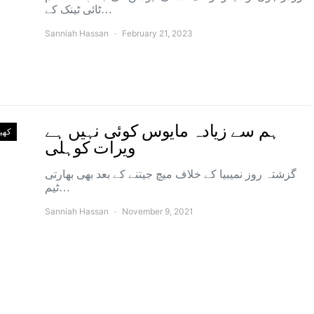
ٹائی ٹینک کے…
Sanniah Hassan
February 21, 2023
ہم سے زیادہ مایوس کوئی نہیں ہے
کھی
ویرات کوہلی
گزشتہ روز نمیبیا کے خلاف میچ جیتنے کے بعد بھی بھارتی
ٹیم…
Sanniah Hassan
November 9, 2021