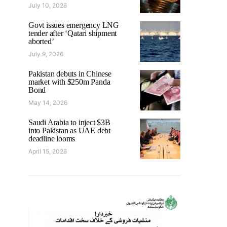
July 10, 2026
Govt issues emergency LNG
tender after ‘Qatari shipment
aborted’
July 9, 2026
Pakistan debuts in Chinese
market with $250m Panda
Bond
May 14, 2026
Saudi Arabia to inject $3B
into Pakistan as UAE debt
deadline looms
April 15, 2026