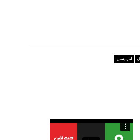
ل
انٹرنیشنل