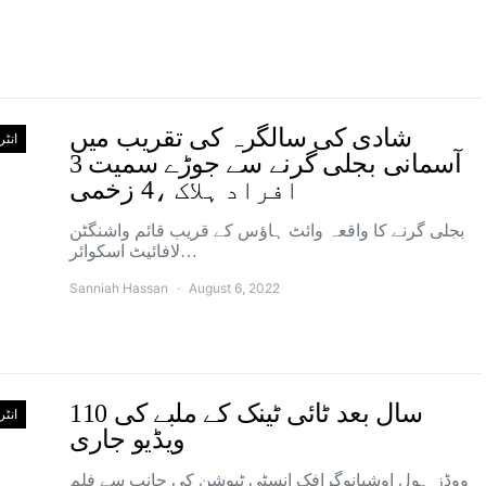
شادی کی سالگرہ کی تقریب میں
انٹ
آسمانی بجلی گرنے سے جوڑے سمیت 3
افراد ہلاک ،4 زخمی
بجلی گرنے کا واقعہ وائٹ ہاؤس کے قریب قائم واشنگٹن
لافائیٹ اسکوائر…
Sanniah Hassan
August 6, 2022
110 سال بعد ٹائی ٹینک کے ملبے کی
انٹ
ویڈیو جاری
ووڈز ہول اوشیانوگرافک انسٹی ٹیوشن کی جانب سے فلم