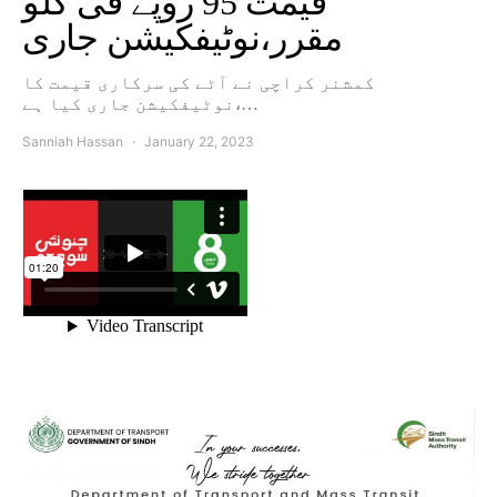
قیمت 95 روپے فی کلو
مقرر،نوٹیفکیشن جاری
کمشنر کراچی نے آٹے کی سرکاری قیمت کا
نوٹیفکیشن جاری کیا ہے،…
Sanniah Hassan
January 22, 2023