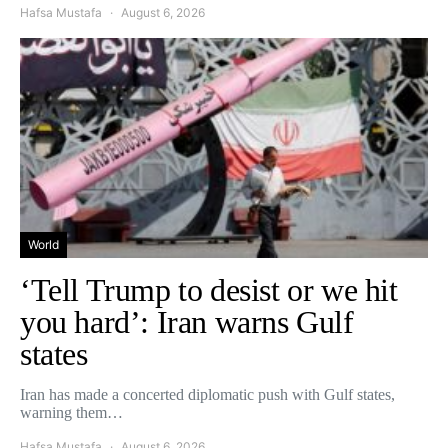
Hafsa Mustafa
August 6, 2026
World
‘Tell Trump to desist or we hit
you hard’: Iran warns Gulf
states
Iran has made a concerted diplomatic push with Gulf states,
warning them…
Hafsa Mustafa
August 6, 2026