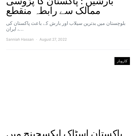
بارشیں : پاکستان کا پڑوسی
ممالک سے رابطہ منقطع
بلوچستان میں بدترین سیلاب اور بارش کے باعث پاکستان کی
ایران ،…
Sanniah Hassan
August 27, 2022
کاروبار
پاکستان اسٹاک ایکسچینج میں