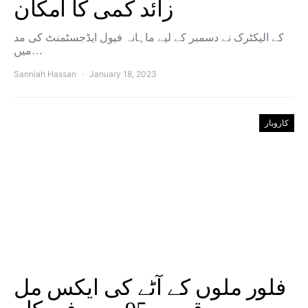
زائد کمی کا امکان
کے الیکٹرک نے دسمبر کے لیے ماہانہ فیول ایڈجسٹمنٹ کی مد
میں…
Sanniah Hassan
January 18, 2023
کاروبار
فلور ملوں کے آٹے کی ایکس مل