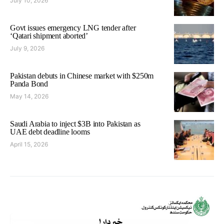
July 10, 2026
Govt issues emergency LNG tender after
‘Qatari shipment aborted’
July 9, 2026
Pakistan debuts in Chinese market with $250m
Panda Bond
May 14, 2026
Saudi Arabia to inject $3B into Pakistan as
UAE debt deadline looms
April 15, 2026