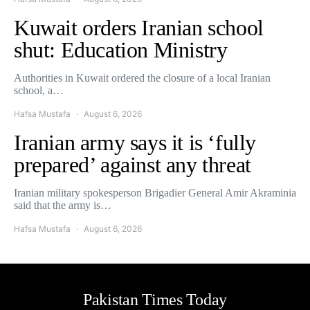
Kuwait orders Iranian school
shut: Education Ministry
Authorities in Kuwait ordered the closure of a local Iranian
school, a…
Hafsa Mustafa
August 6, 2026
Iranian army says it is ‘fully
prepared’ against any threat
Iranian military spokesperson Brigadier General Amir Akraminia
said that the army is…
Hafsa Mustafa
August 6, 2026
Pakistan Times Today