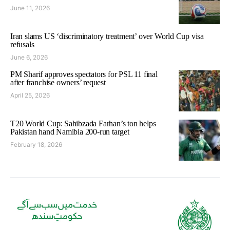
June 11, 2026
Iran slams US ‘discriminatory treatment’ over World Cup visa
refusals
June 6, 2026
PM Sharif approves spectators for PSL 11 final
after franchise owners’ request
April 25, 2026
T20 World Cup: Sahibzada Farhan’s ton helps
Pakistan hand Namibia 200-run target
February 18, 2026