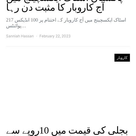
آج کاروبار کا مثبت دن رہا
اسٹاک ایکسچینج میں آج کاروبار کے اختتام پر 100 انڈیکس 217
پوائنٹس…
Sanniah Hassan
February 22, 2023
کاروبار
بجلی کی قیمت میں 10روپے سے