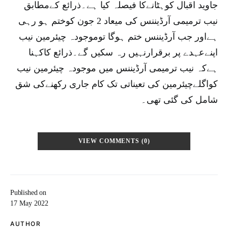
جاوید اقبال کوہٹانےکا فیصلہ کیا ہے۔ذرائع کےمطابق
نیب ترمیمی آرڈیننس کی میعاد 2 جون کوختم ہو رہی
ہےاور جب آرڈیننس ختم ہوگا توموجودہ چیئرمین نیب
اپنےعہدے پر برقرارنہیں رہ سکیں گے۔ذرائع کاکہنا
ہےکہ نیب ترمیمی آرڈیننس میں موجودہ چیئرمین نیب
کواگلےچیئرمین کی تعیناتی تک کام جاری رکھنےکی شق
شامل کی گئی تھی۔
VIEW COMMENTS (0)
Published on
17 May 2022
AUTHOR