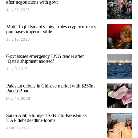
after negotiations with govt
July 22, 2026
Mufti Taqi Usmani’s fatwa rules cryptocurrency
purchases impermissible
July 10, 2026
Govt issues emergency LNG tender after
‘Qatari shipment aborted’
July 9, 2026
Pakistan debuts in Chinese market with $250m
Panda Bond
May 14, 2026
Saudi Arabia to inject $3B into Pakistan as
UAE debt deadline looms
April 15, 2026