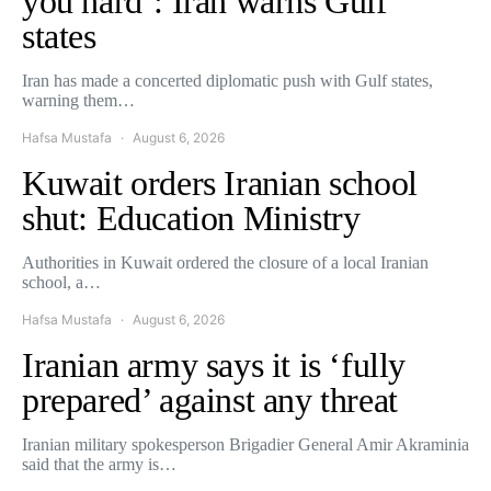
you hard’: Iran warns Gulf
states
Iran has made a concerted diplomatic push with Gulf states,
warning them…
Hafsa Mustafa
August 6, 2026
Kuwait orders Iranian school
shut: Education Ministry
Authorities in Kuwait ordered the closure of a local Iranian
school, a…
Hafsa Mustafa
August 6, 2026
Iranian army says it is ‘fully
prepared’ against any threat
Iranian military spokesperson Brigadier General Amir Akraminia
said that the army is…