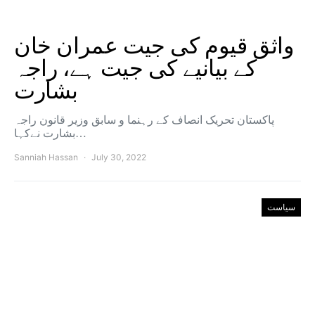
واثق قیوم کی جیت عمران خان
کے بیانیے کی جیت ہے، راجہ
بشارت
پاکستان تحریک انصاف کے رہنما و سابق وزیر قانون راجہ
بشارت نےکہا…
Sanniah Hassan
July 30, 2022
سیاست