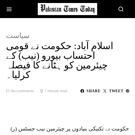
سیاست
اسلام آباد: حکومت نے قومی
احتساب بیورو (نیب) کے
چیئرمین کو ہٹانے کا فیصلہ
کرلیا۔
No comments
1 minute read
SHARE
TWEET
حکومت نے تکنیکی بنیادوں پر چیئرمین نیب جسٹس (ر)