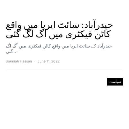
حیدرآباد: سائٹ ایریا میں واقع
کاٹن فیکٹری میں آگ لگ گئی
حیدرآباد کے سائٹ ایریا میں واقع کاٹن فیکٹری میں آگ لگ
گئی…
Sanniah Hassan
June 11, 2022
سیاست