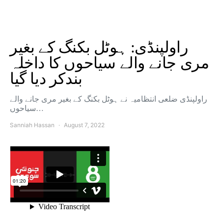
راولپنڈی: ہوٹل بکنگ کے بغیر
مری جانے والے سیاحوں کا داخلہ
بندکر دیا گیا
راولپنڈی ضلعی انتظامیہ نے ہوٹل بکنگ کے بغیر مری جانے والے
سیاحوں…
Sanniah Hassan
August 7, 2022