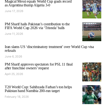
Magical Messi equals World Cup goals record
as Argentina thump Algeria 3-0
June 17, 2026
PM Sharif hails Pakistan’s contribution to the
FIFA World Cup 2026 via ‘Trionda’ balls
June 11, 2026
Iran slams US ‘discriminatory treatment’ over World Cup visa
refusals
June 6, 2026
PM Sharif approves spectators for PSL 11 final
after franchise owners’ request
April 25, 2026
T20 World Cup: Sahibzada Farhan’s ton helps
Pakistan hand Namibia 200-run target
February 18, 2026