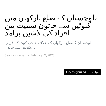
بلوچستان کے ضلع بارکھان میں
کنوئیں سے خاتون سمیت تین
افراد کی لاشیں برآمد
بلوچستان کےضلع بارکھان کے علاقے حاجی کوٹ کے قریب
کنوئیں سے خاتون…
Sanniah Hassan
February 21, 2023
Uncategorized
سیاست