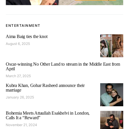
ENTERTAINMENT
Aima Baig ties the knot
August 6, 2025
Oscar-winning No Other Land to stream in the Middle East from
April
March 27, 2025
Kubra Khan, Gohar Rasheed announce their
marriage
January 26, 2025
Bohemia Meets Attaullah Esakhelvi in London,
Calls It a “Reward”
November 21, 2024