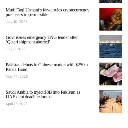
Mufti Taqi Usmani’s fatwa rules cryptocurrency
purchases impermissible
July 10, 2026
Govt issues emergency LNG tender after
‘Qatari shipment aborted’
July 9, 2026
Pakistan debuts in Chinese market with $250m
Panda Bond
May 14, 2026
Saudi Arabia to inject $3B into Pakistan as
UAE debt deadline looms
April 15, 2026