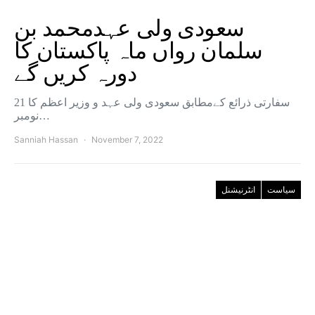
سعودی ولی عہدمحمد بن
سلمان رواں ماہ پاکستان کا
دورہ کریں گے
سفارتی ذرائع کےمطابق سعودی ولی عہد و وزیر اعظم کا 21
نومبر…
Sanniah Hassan
November 7, 2022
سیاست
انٹرنیشنل