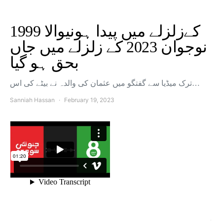
1999 کےزلزلے میں پیدا ہونیوالا
نوجوان 2023 کے زلزلے میں جاں
بحق ہو گیا
ترک میڈیا سے گفتگو میں عثمان کی والدہ نے بیٹے کی اس…
Sanniah Hassan
February 19, 2023