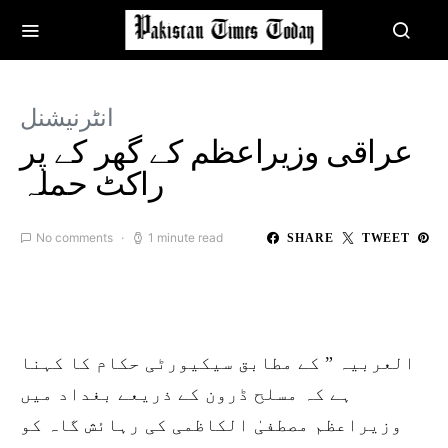
انٹرنیشنل
عراقی وزیراعظم کے گھر کے پر
راکٹ حملہ
No comments
1 minute read
SHARE
TWEET
العربیہ ” کے مطابق سیکیورٹی حکام کا کہنا
ہے کہ مسلح ڈرون کے ذریعے بغداد میں
وزیراعظم مصطفیٰ الکاظمی کی رہائش گاہ کو