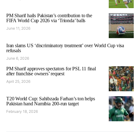
PM Sharif hails Pakistan’s contribution to the
FIFA World Cup 2026 via ‘Trionda’ balls
June 11, 2026
Iran slams US ‘discriminatory treatment’ over World Cup visa
refusals
June 6, 2026
PM Sharif approves spectators for PSL 11 final
after franchise owners’ request
April 25, 2026
T20 World Cup: Sahibzada Farhan’s ton helps
Pakistan hand Namibia 200-run target
February 18, 2026