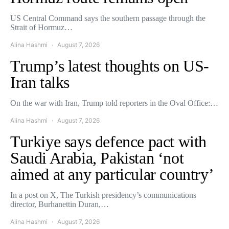
US Central Command says the southern passage through the
Strait of Hormuz…
Alina Hashmi
August 7, 2026
Trump’s latest thoughts on US-
Iran talks
On the war with Iran, Trump told reporters in the Oval Office:…
Alina Hashmi
August 7, 2026
Turkiye says defence pact with
Saudi Arabia, Pakistan ‘not
aimed at any particular country’
In a post on X, The Turkish presidency’s communications
director, Burhanettin Duran,…
Alina Hashmi
August 7, 2026