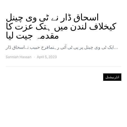
اسحاق ڈار نے ٹی وی چینل
کیخلاف لندن میں ہتک عزت کا
مقدمہ جیت لیا
ایک ٹی وی چینل پر پی ٹی آئی رہنمافرخ حبیب نےاسحاق ڈار…
Sanniah Hassan
April 5, 2023
انٹرنیشنل