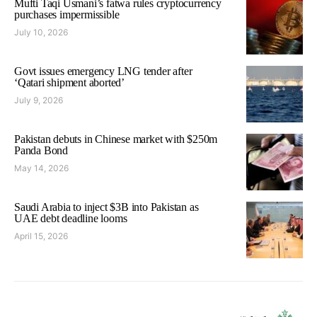
Mufti Taqi Usmani’s fatwa rules cryptocurrency
purchases impermissible
July 10, 2026
Govt issues emergency LNG tender after
‘Qatari shipment aborted’
July 9, 2026
Pakistan debuts in Chinese market with $250m
Panda Bond
May 14, 2026
Saudi Arabia to inject $3B into Pakistan as
UAE debt deadline looms
April 15, 2026