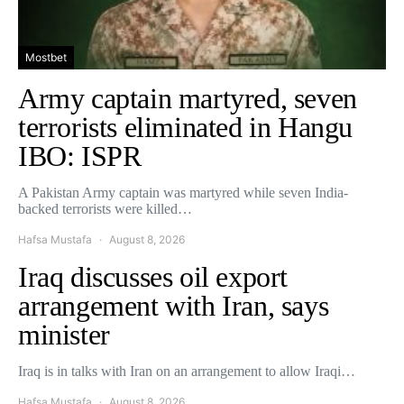
Mostbet
Army captain martyred, seven
terrorists eliminated in Hangu
IBO: ISPR
A Pakistan Army captain was martyred while seven India-
backed terrorists were killed…
Hafsa Mustafa
August 8, 2026
Iraq discusses oil export
arrangement with Iran, says
minister
Iraq is in talks with Iran on an arrangement to allow Iraqi…
Hafsa Mustafa
August 8, 2026