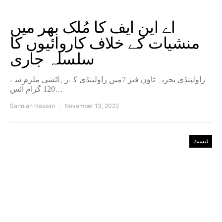
اے این ایف کا مُلک بھر میں
منشیات کے خلاف کاروائیوں کا
سلسلہ جاری
راولپنڈی بحریہ ٹاؤن فیز 7میں راولپنڈی کےرہائشی ملزم سے
120 گرام آئس…
Sanniah Hassan
November 13, 2022
ٹیسٹ