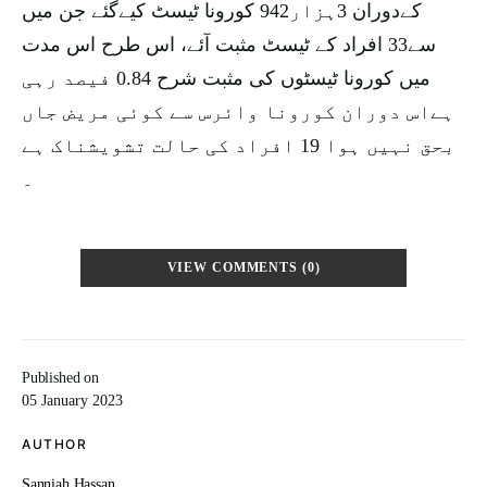
کےدوران 3ہزار942 کورونا ٹیسٹ کیےگئے جن میں
سے33 افراد کے ٹیسٹ مثبت آئے، اس طرح اس مدت
میں کورونا ٹیسٹوں کی مثبت شرح 0.84 فیصد رہی
ہےاس دوران کورونا وائرس سے کوئی مریض جاں
بحق نہیں ہوا 19 افراد کی حالت تشویشناک ہے
۔
VIEW COMMENTS (0)
Published on
05 January 2023
AUTHOR
Sanniah Hassan