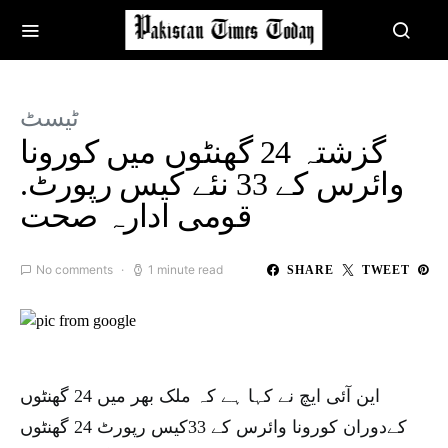
ٹیسٹ
گزشتہ 24 گھنٹوں میں کورونا
وائرس کے 33 نئے کیس رپورٹ.
قومی ادارہ صحت
No comments
1 minute read
SHARE
TWEET
این آئی ایچ نے کہا ہے کہ ملک بھر میں 24 گھنٹوں
کےدوران کورونا وائرس کے 33کیس رپورٹ 24 گھنٹوں