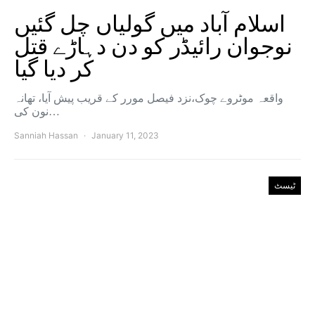
اسلام آباد میں گولیاں چل گئیں
نوجوان رائیڈر کو دن دہاڑے قتل
کر دیا گیا
واقعہ موٹروے چوک،نزد فیصل مورر کے قریب پیش آیا، تھانہ
نون کی…
Sanniah Hassan
January 11, 2023
ٹیسٹ