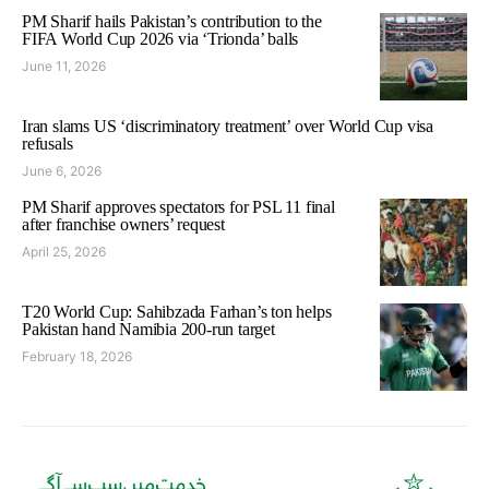
PM Sharif hails Pakistan’s contribution to the
FIFA World Cup 2026 via ‘Trionda’ balls
June 11, 2026
Iran slams US ‘discriminatory treatment’ over World Cup visa
refusals
June 6, 2026
PM Sharif approves spectators for PSL 11 final
after franchise owners’ request
April 25, 2026
T20 World Cup: Sahibzada Farhan’s ton helps
Pakistan hand Namibia 200-run target
February 18, 2026