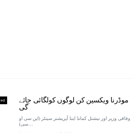
موڈرنا ویکسین کن لوگوں کولگائی جائے
zed
گی
وفاقی وزیر اور نیشنل کمانڈ اینڈ آپریشنز سینٹر (این سی او
سی)…