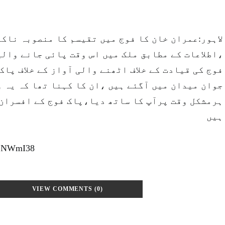
لاہور:عمران خان کا فوج میں تقیسم کا منصوبہ ناکا
اطلاعات کے مطابق ملک میں اس وقت پائی جانے والی
فوج کی قیادت کے خلاف اٹھنے والی آواز کے خلاف پاک
جوان میدان میں آگئے ہیں ،ان کا کہنا تھا کہ یہ و
ہرمشکل وقت پرآپ کا ساتھ دیا،پاک فوج کے افسران 
ہیں
xZNWmI38
VIEW COMMENTS (0)