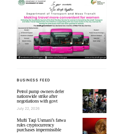
BUSINESS FEED
Petrol pump owners defer
nationwide strike after
negotiations with govt
July 22, 2026
Mufti Taqi Usmani’s fatwa
rules cryptocurrency
purchases impermissible