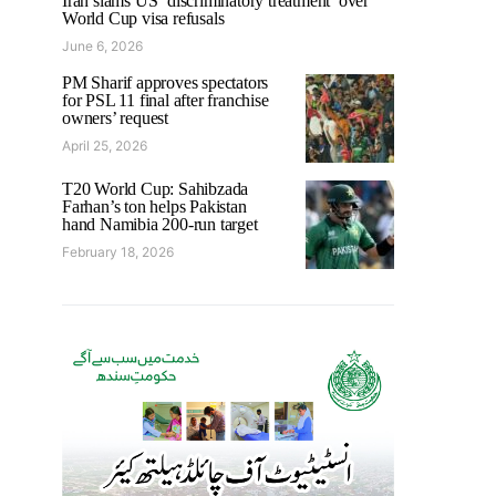
Iran slams US ‘discriminatory treatment’ over
World Cup visa refusals
June 6, 2026
PM Sharif approves spectators
for PSL 11 final after franchise
owners’ request
April 25, 2026
T20 World Cup: Sahibzada
Farhan’s ton helps Pakistan
hand Namibia 200-run target
February 18, 2026