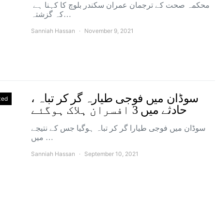
محکمہ صحت کے ترجمان عمران سکندر بلوچ کا کہنا ہے
کہ گزشتہ…
Sanniah Hassan
November 9, 2021
سوڈان میں فوجی طیارہ گر کر تباہ ،
zed
حادثے میں 3 افسران ہلاک ہوگئے
سوڈان میں فوجی طیارا گر کر تباہ ہوگیا جس کے نتیجے
میں …
Sanniah Hassan
September 10, 2021