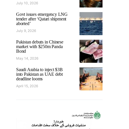
July 10, 2026
Govt issues emergency LNG
tender after ‘Qatari shipment
aborted’
July 9, 2026
Pakistan debuts in Chinese
market with $250m Panda
Bond
May 14, 2026
Saudi Arabia to inject $3B
into Pakistan as UAE debt
deadline looms
April 15, 2026