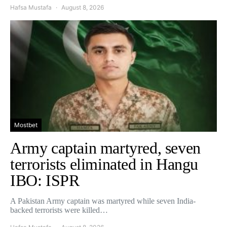
Hafsa Mustafa
August 8, 2026
Mostbet
Army captain martyred, seven
terrorists eliminated in Hangu
IBO: ISPR
A Pakistan Army captain was martyred while seven India-
backed terrorists were killed…