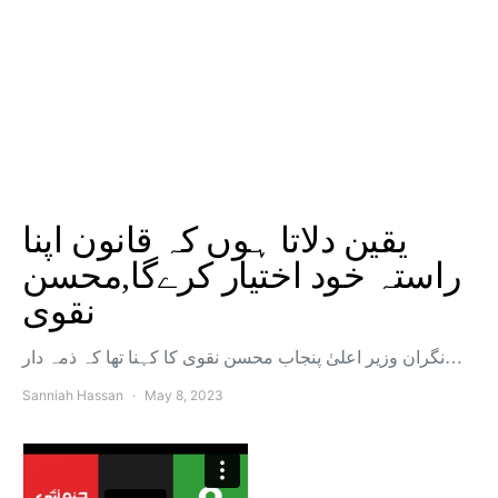
یقین دلاتا ہوں کہ قانون اپنا
راستہ خود اختیار کرےگا,محسن
نقوی
نگران وزیر اعلیٰ پنجاب محسن نقوی کا کہنا تھا کہ ذمہ دار…
Sanniah Hassan
May 8, 2023