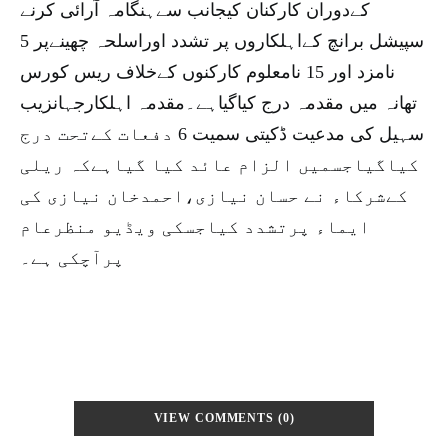
کےدوران کارکنان کیجانب سےہنگامہ آرائی کرنے
سپیشل برانچ کےاہلکاروں پر تشدد اوراسلحہ چھینےپر 5
نامزد اور 15 نامعلوم کارکنوں کےخلاف ریس کورس
تھانہ میں مقدمہ درج کیاگیاہے۔مقدمہ اہلکارجہانزیب
سہیل کی مدعیت ڈکیتی سمیت 6 دفعات کےتحت درج
کیاگیاجسمیں الزام عائد کیا گیاہےکہ ریلی
کےشرکاء نے حسان نیازی،احمدخان نیازی کی
ایماء پرتشدد کیاجسکی ویڈیو منظرعام
پرآچکی ہے۔
VIEW COMMENTS (0)