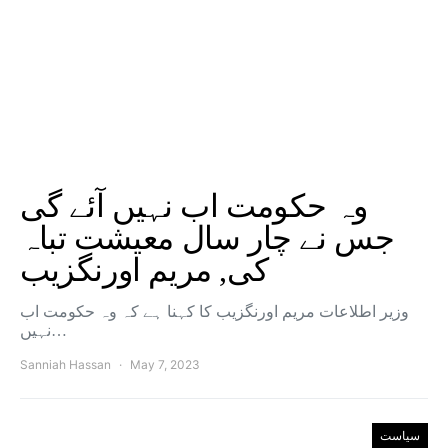
وہ حکومت اب نہیں آئے گی
جس نے چار سال معیشت تباہ
کی, مریم اورنگزیب
وزیر اطلاعات مریم اورنگزیب کا کہنا ہے کہ وہ حکومت اب
نہیں…
Sanniah Hassan
May 7, 2023
سیاست