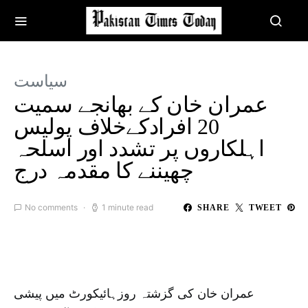
سیاست
عمران خان کے بھانجے سمیت
20 افرادکےخلاف پولیس
اہلکاروں پر تشدد اور اسلحہ
چھیننے کا مقدمہ درج
No comments
1 minute read
SHARE
TWEET
عمران خان کی گزشتہ روزہائیکورٹ میں پیشی