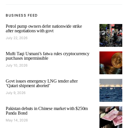
BUSINESS FEED
Petrol pump owners defer nationwide strike
after negotiations with govt
July 22, 2026
Mufti Taqi Usmani’s fatwa rules cryptocurrency
purchases impermissible
July 10, 2026
Govt issues emergency LNG tender after
‘Qatari shipment aborted’
July 9, 2026
Pakistan debuts in Chinese market with $250m
Panda Bond
May 14, 2026