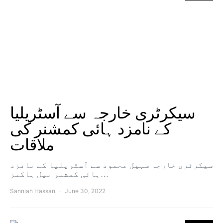
سیکرٹری خارجہ سے آسٹریلیا
کے نامزد ہائی کمشنر کی
ملاقات
سیکرٹری خارجہ سہیل محمود سے آسٹریلیا کے نامزد
ہائی کمشنر نیل ہاکنز…
Sanniah Hassan
June 30, 2022