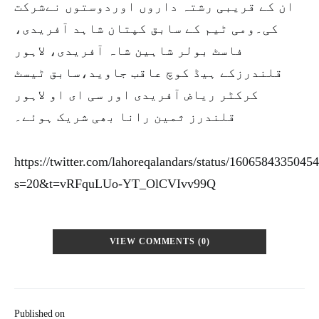
ان کے قریبی رشتہ داروں اوردوستوں نےشرکت
کی۔ومی ٹیم کے سابق کپتان شاہد آفریدی،
فاسٹ بولر شاہین شاہ آفریدی، لاہور
قلندرزکے ہیڈ کوچ عاقب جاوید،سابق ٹیسٹ
کرکٹر ریاض آفریدی اور سی ای او لاہور
قلندرز ثمین رانا بھی شریک ہوئے۔
https://twitter.com/lahoreqalandars/status/1606584335045
s=20&t=vRFquLUo-YT_OlCVIvv99Q
VIEW COMMENTS (0)
Published on