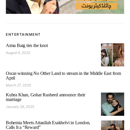
ENTERTAINMENT
Aima Baig ties the knot
August 6, 2025
Oscar-winning No Other Land to stream in the Middle East from
April
March 27, 2025
Kubra Khan, Gohar Rasheed announce their
marriage
January 26, 2025
Bohemia Meets Attaullah Esakhelvi in London,
Calls It a “Reward”