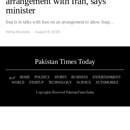
arrangement with Iran, says
minister
Iraq is in talks with Iran on an arrangement to allow Iraqi…
Hafsa Mustafa
August 8, 2026
Pakistan Times Today
اردو
HOME
POLITICS
SPORTS
BUSINESS
ENTERTAINMENT
WORLD
STARTUP
TECHNOLOGY
SCIENCE
AUTOMOBILE
Copyrights Reserved PakistanTimesToday