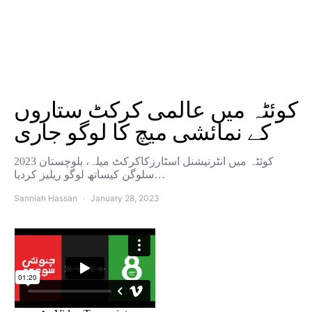
کوئٹہ میں عالمی کرکٹ ستاروں
کے نمائشی میچ کا لوگو جاری
کوئٹہ میں انٹرنیشنل اسٹارزکاکرکٹ میلہ، بلوچستان 2023
سلوگن کیساتھ لوگو ریلیز کردیا…
Sanniah Hassan
January 28, 2023