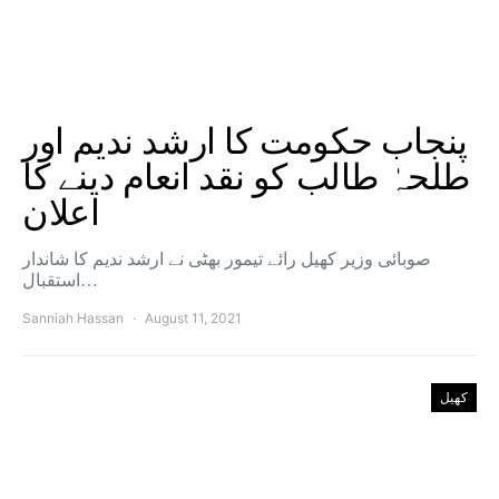
پنجاب حکومت کا ارشد ندیم اور
طلحہٰ طالب کو نقد انعام دینے کا
اعلان
صوبائی وزیر کھیل رائے تیمور بھٹی نے ارشد ندیم کا شاندار
استقبال…
Sanniah Hassan
August 11, 2021
کھیل