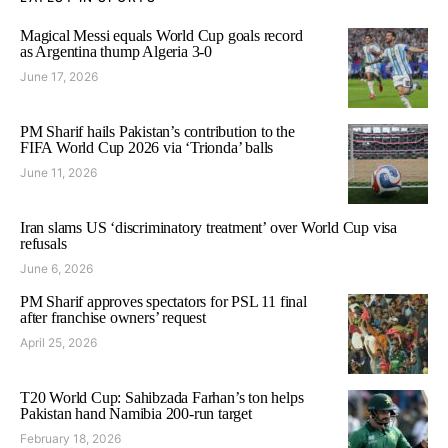
Magical Messi equals World Cup goals record
as Argentina thump Algeria 3-0
June 17, 2026
PM Sharif hails Pakistan’s contribution to the
FIFA World Cup 2026 via ‘Trionda’ balls
June 11, 2026
Iran slams US ‘discriminatory treatment’ over World Cup visa
refusals
June 6, 2026
PM Sharif approves spectators for PSL 11 final
after franchise owners’ request
April 25, 2026
T20 World Cup: Sahibzada Farhan’s ton helps
Pakistan hand Namibia 200-run target
February 18, 2026