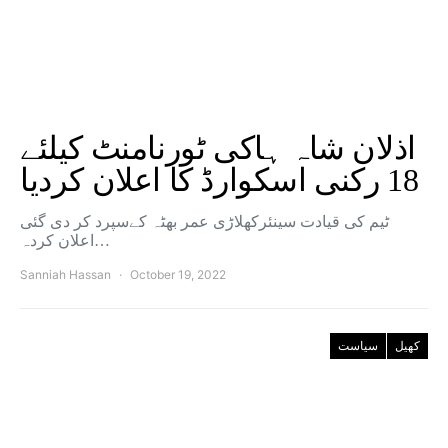
اذلان شاہ ہاکی ٹورنامنٹ کیلئے
18 رکنی اسکوارڈ کا اعلان کردیا
ٹیم کی قیادت سینئرکھلاڑی عمر بھٹہ کےسپرد کر دی گئی
اعلان کردہ…
Sanniah Hassan
October 19, 2022
کھیل
سیاست