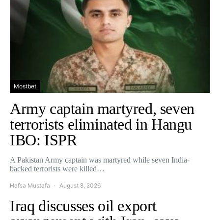
Mostbet
Army captain martyred, seven
terrorists eliminated in Hangu
IBO: ISPR
A Pakistan Army captain was martyred while seven India-
backed terrorists were killed…
Hafsa Mustafa
August 8, 2026
Iraq discusses oil export