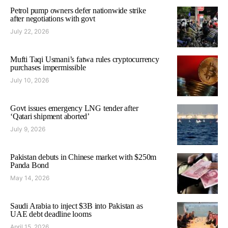
Petrol pump owners defer nationwide strike
after negotiations with govt
July 22, 2026
Mufti Taqi Usmani’s fatwa rules cryptocurrency
purchases impermissible
July 10, 2026
Govt issues emergency LNG tender after
‘Qatari shipment aborted’
July 9, 2026
Pakistan debuts in Chinese market with $250m
Panda Bond
May 14, 2026
Saudi Arabia to inject $3B into Pakistan as
UAE debt deadline looms
April 15, 2026