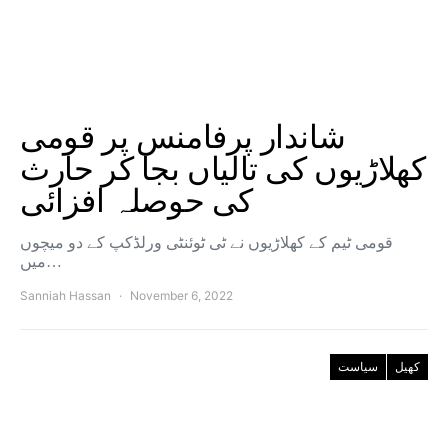
شاندار پرفامنس پر قومی
کھلاڑیوں کی تالیاں بجا کر حارث
کی حوصلہ افزائی
قومی ٹیم کے کھلاڑیوں نے ٹی ٹوئنٹی ورلڈکپ کے دو میچوں
میں…
Sanniah Hassan
November 6, 2022
کھیل
سیاست