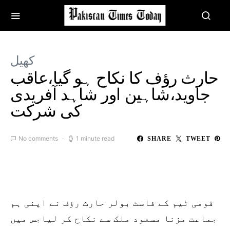
کھیل
حارث رؤف کا نکاح ہو گیا،عاقب
جاوید،شاہین اور شاہد آفریدی
کی شرکت
No comments
1 minute read
SHARE
TWEET
قومی ٹیم کے فاسٹ بولر حارث رؤف نے اپنی ہم
جماعت مزنا مسعود ملک سے نکاح کر لیاجس میں