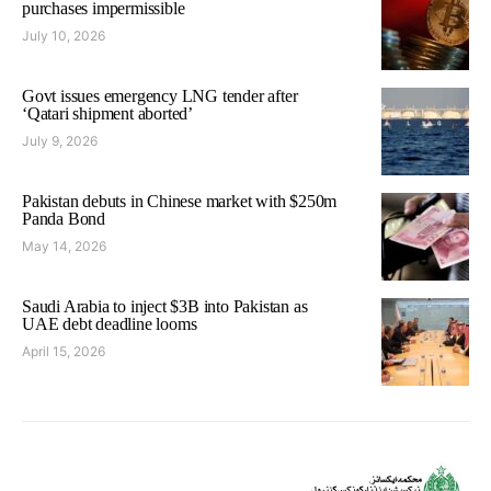
purchases impermissible
July 10, 2026
Govt issues emergency LNG tender after
‘Qatari shipment aborted’
July 9, 2026
Pakistan debuts in Chinese market with $250m
Panda Bond
May 14, 2026
Saudi Arabia to inject $3B into Pakistan as
UAE debt deadline looms
April 15, 2026