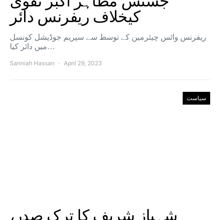
جسٹس مظاہر اکبر نقوی
کیخلاف ریفرنس دائر
ریفرنس وائس چیئرمین کے توسط سے سپریم جوڈیشل کونسل
میں دائر کیا…
Sanniah Hassan
April 29, 2023
سیاست
شہباز شریف کا ترک صدر،