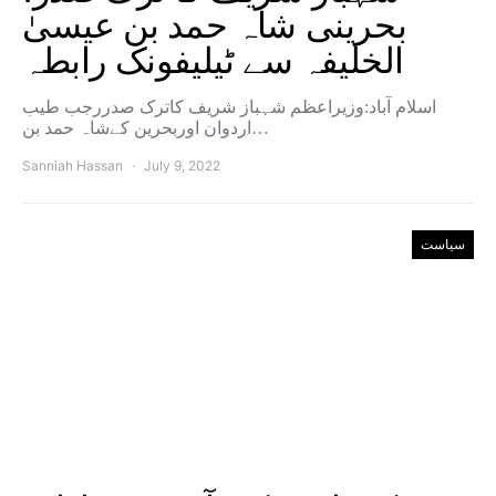
بحرینی شاہ حمد بن عیسیٰ
الخلیفہ سے ٹیلیفونک رابطہ
اسلام آباد:وزیراعظم شہباز شریف کاترک صدررجب طیب
اردوان اوربحرین کےشاہ حمد بن…
Sanniah Hassan
July 9, 2022
سیاست