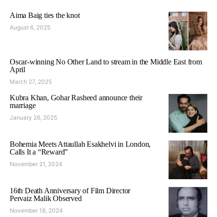
Aima Baig ties the knot
August 6, 2025
Oscar-winning No Other Land to stream in the Middle East from
April
March 27, 2025
Kubra Khan, Gohar Rasheed announce their
marriage
January 26, 2025
Bohemia Meets Attaullah Esakhelvi in London,
Calls It a “Reward”
November 21, 2024
16th Death Anniversary of Film Director
Pervaiz Malik Observed
November 18, 2024