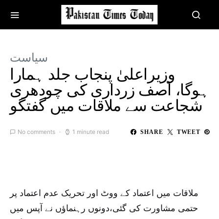
سیاست
وزیراعلیٰ پنجاب جلد ہمارا
ہوگا، آصف زرداری کی چودھری
شجاعت سے ملاقات میں گفتگو
No comments
1 minute read
SHARE
TWEET
ملاقات میں اعتماد کے ووٹ اور تحریک عدم اعتماد پر
حتمی مشاورت کی گئی،دونوں رہنماؤں نے آپس میں