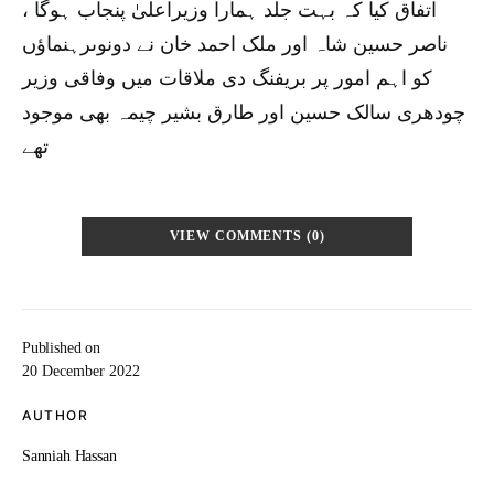
اتفاق کیا کہ بہت جلد ہمارا وزیراعلیٰ پنجاب ہوگا ،
ناصر حسین شاہ اور ملک احمد خان نے دونوںرہنماؤں
کو اہم امور پر بریفنگ دی ملاقات میں وفاقی وزیر
چودھری سالک حسین اور طارق بشیر چیمہ بھی موجود
تھے
VIEW COMMENTS (0)
Published on
20 December 2022
AUTHOR
Sanniah Hassan