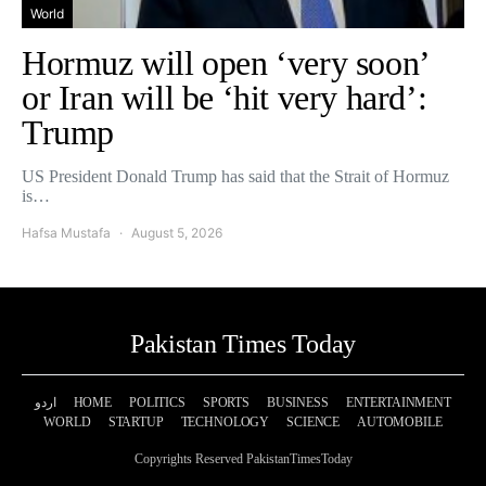
World
Hormuz will open ‘very soon’
or Iran will be ‘hit very hard’:
Trump
US President Donald Trump has said that the Strait of Hormuz
is…
Hafsa Mustafa
August 5, 2026
Pakistan Times Today
اردو
HOME
POLITICS
SPORTS
BUSINESS
ENTERTAINMENT
WORLD
STARTUP
TECHNOLOGY
SCIENCE
AUTOMOBILE
Copyrights Reserved PakistanTimesToday