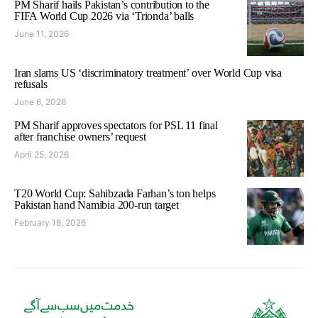
PM Sharif hails Pakistan’s contribution to the
FIFA World Cup 2026 via ‘Trionda’ balls
June 11, 2026
Iran slams US ‘discriminatory treatment’ over World Cup visa
refusals
June 6, 2026
PM Sharif approves spectators for PSL 11 final
after franchise owners’ request
April 25, 2026
T20 World Cup: Sahibzada Farhan’s ton helps
Pakistan hand Namibia 200-run target
February 18, 2026