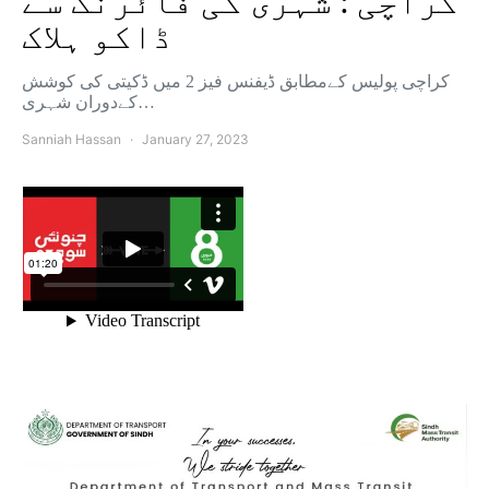
کراچی : شہری کی فائرنگ سے
ڈاکو ہلاک
کراچی پولیس کےمطابق ڈیفنس فیز 2 میں ڈکیتی کی کوشش
کےدوران شہری…
Sanniah Hassan
January 27, 2023