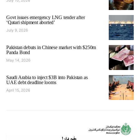
July 10, 2026
Govt issues emergency LNG tender after
‘Qatari shipment aborted’
July 9, 2026
Pakistan debuts in Chinese market with $250m
Panda Bond
May 14, 2026
Saudi Arabia to inject $3B into Pakistan as
UAE debt deadline looms
April 15, 2026