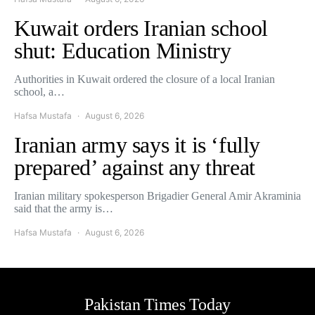
Kuwait orders Iranian school
shut: Education Ministry
Authorities in Kuwait ordered the closure of a local Iranian
school, a…
Hafsa Mustafa
August 6, 2026
Iranian army says it is ‘fully
prepared’ against any threat
Iranian military spokesperson Brigadier General Amir Akraminia
said that the army is…
Hafsa Mustafa
August 6, 2026
Pakistan Times Today