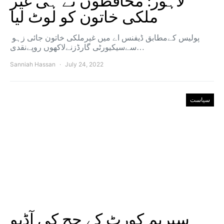
لاہور: محافظوں نے ہی غیر
ملکی خاتون کو لوٹ لیا
پولیس کےمطابق ڈیفنس اے میں غیرملکی خاتون جائی زہو
سےسیکیورٹی گارڈزنےلاکھوں روپےنقدی…
Sanniah Hassan
July 24, 2022
سیاست
سپریم کورٹ کے جج کی آڈیو