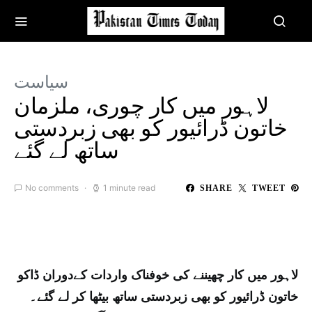
سیاست
لاہور میں کار چوری، ملزمان
خاتون ڈرائیور کو بھی زبردستی
ساتھ لے گئے
No comments
1 minute read
SHARE
TWEET
لاہور میں کار چھیننے کی خوفناک واردات کےدوران ڈاکو
خاتون ڈرائیور کو بھی زبردستی ساتھ بیٹھا کر لے گئے۔