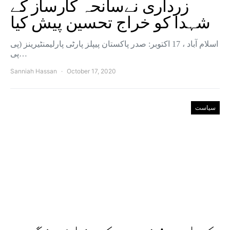
زرداری نےسانحہ کارساز کے
شہدا کو خراج تحسین پیش کیا
اسلام آباد ، 17 اکتوبر: صدر پاکستان پیپلز پارٹی پارلیمنٹیرینز (پی
پی…
Sanniah Hassan
October 17, 2020
سیاست