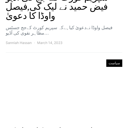
فیض حمید نے لیک کی,فیصل
واوڈا کا دعویٰ
فیصل واوڈا نےدعویٰ کیاہےکہ سپریم کورٹ کےجج جسٹس
مظاہر نقوی کی آڈیو…
Sanniah Hassan
March 14, 2023
سیاست