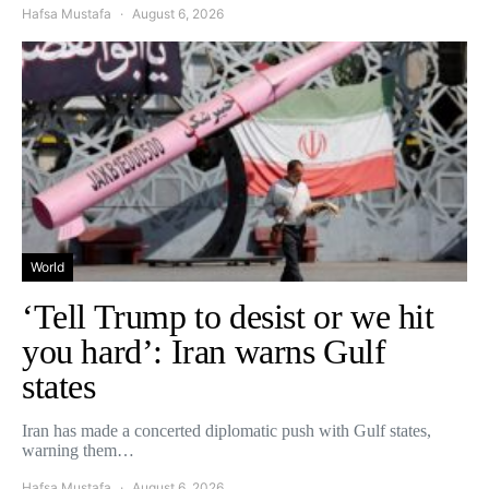
Hafsa Mustafa
August 6, 2026
World
‘Tell Trump to desist or we hit
you hard’: Iran warns Gulf
states
Iran has made a concerted diplomatic push with Gulf states,
warning them…
Hafsa Mustafa
August 6, 2026