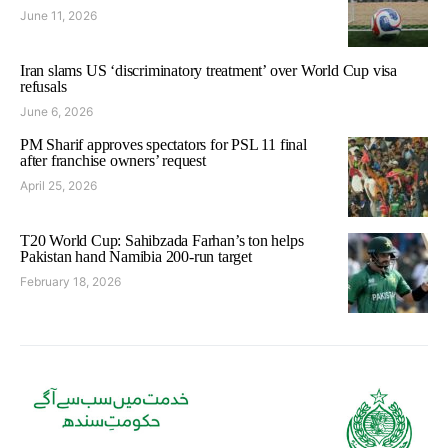
June 11, 2026
Iran slams US ‘discriminatory treatment’ over World Cup visa
refusals
June 6, 2026
PM Sharif approves spectators for PSL 11 final
after franchise owners’ request
April 25, 2026
T20 World Cup: Sahibzada Farhan’s ton helps
Pakistan hand Namibia 200-run target
February 18, 2026