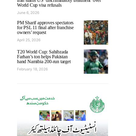
Iran slams US ‘discriminatory treatment’ over
World Cup visa refusals
June 6, 2026
PM Sharif approves spectators
for PSL 11 final after franchise
owners’ request
April 25, 2026
T20 World Cup: Sahibzada
Farhan’s ton helps Pakistan
hand Namibia 200-run target
February 18, 2026