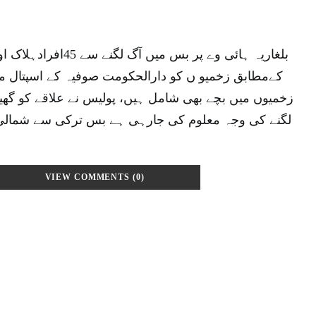
کےمطابق زخمیو ں کو دارالحکومت صوفیہ کے اسپتال منت
زخمیوں میں بچے بھی شامل ہیں، پولیس نے علاقے کو گھیرا
لگنے کی وجہ معلوم کی جارہی ہے بس ترکی سے شمالی 
VIEW COMMENTS (0)