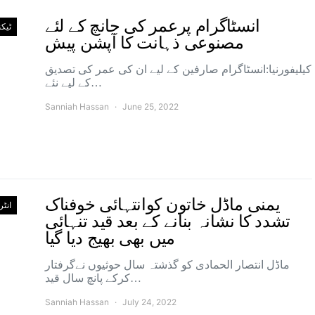
انسٹاگرام پرعمر کی جانچ کے لئے
ٹیک
مصنوعی ذہانت کا آپشن پیش
کیلیفورنیا:انسٹاگرام صارفین کے لیے ان کی عمر کی تصدیق
کے لیے نئے…
Sanniah Hassan
June 25, 2022
یمنی ماڈل خاتون کوانتہائی خوفناک
انٹ
تشدد کا نشانہ بنانے کے بعد قید تنہائی
میں بھی بھیج دیا گیا
ماڈل انتصار الحمادی کو گذشتہ سال حوثیوں نےگرفتار
کرکے پانچ سال قید…
Sanniah Hassan
July 24, 2022