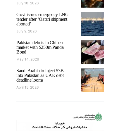
July 10, 2026
Govt issues emergency LNG
tender after ‘Qatari shipment
aborted’
July 9, 2026
Pakistan debuts in Chinese
market with $250m Panda
Bond
May 14, 2026
Saudi Arabia to inject $3B
into Pakistan as UAE debt
deadline looms
April 15, 2026