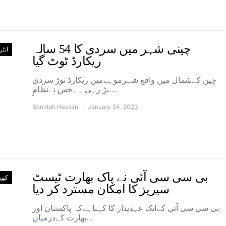
چینی شہر میں سردی کا 54 سالہ
انٹ
ریکارڈ ٹوٹ گیا
چین کےشمال میں واقع شہرموہےمیں ریکارڈ توڑ سردی
پڑ رہی ہےجس نےنظامِ…
Sanniah Hassan
January 24, 2023
بی سی سی آئی نے پاک بھارت ٹیسٹ
کھی
سیریز کا امکان مسترد کر دیا
بی سی سی آئی کےایک عہدیدار کا کہناہےکہ پاکستان اور
بھارت کےدرمیان…