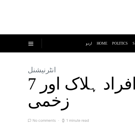
اردو
HOME
POLITICS
S
انٹرنیشنل
بلغاریہ: بس میں آگ لگنے سے 45 افراد ہلاک اور 7
زخمی
No comments
1 minute read