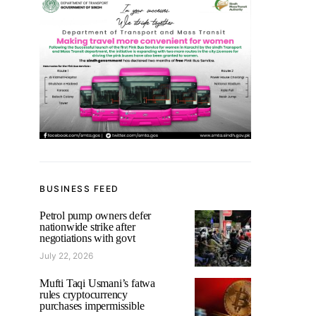
BUSINESS FEED
Petrol pump owners defer
nationwide strike after
negotiations with govt
July 22, 2026
Mufti Taqi Usmani’s fatwa
rules cryptocurrency
purchases impermissible