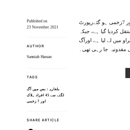
Published on
بلغاریہ ہائی وے پر بس میں آگ لگنے سے 45افرادہلاک اور 7زخمی ہو گئےرپورٹ
23 November 2021
قل کردیا گیا ہے، جبکہ
و میں لے لیا ہے اورآگ
AUTHOR
مقدونیہ جا رہی تھی۔
Sanniah Hassan
TAGS
بلغاریہ: بس میں آگ
لگنے سے 45 افراد ہلاک
اور 7 زخمی
SHARE ARTICLE