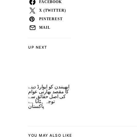
FACEBOOK
X (TWITTER)
PINTEREST
MAIL
UP NEXT
ابھینندن کو ایوارڈ دینے
کا مقصد بھارتی عوام
کی اصل حقائق سے
توجہ ہٹانا ہے
پاکستان
YOU MAY ALSO LIKE