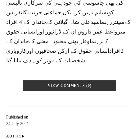
کی بھی جاسوسی کی جودہلی کی سرکاری پالیسی
کوتسلیم نہیں کرتےکل جماعتی حریت کانفرنس
کےسینئررہنماسیدعلی شاہ گیلانی کےخاندان کے 4 افراد
میرواعظ عمر فاروق ان کے ڈرائیور اورانسانی حقوق
کےرہنماوقار بھٹی محبوبہ مفتی کےخاندان کے
2افرادانسانی حقوق کے ارکن صحافیوں اورکاروباری
شخصیات کے فونز کو ہدف بنایا گیا
VIEW COMMENTS (0)
Published on
24 July 2021
AUTHOR