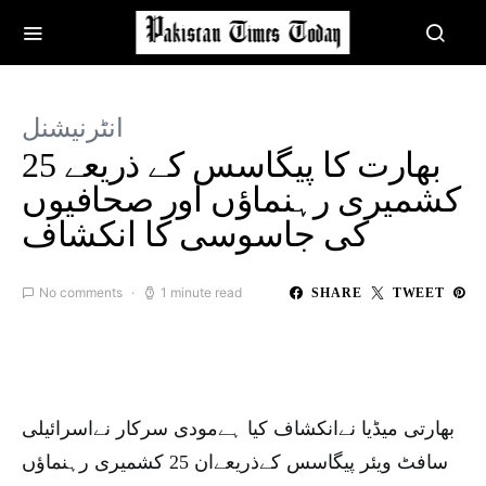
انٹرنیشنل
بھارت کا پیگاسس کے ذریعے 25
کشمیری رہنماؤں اور صحافیوں
کی جاسوسی کا انکشاف
No comments
1 minute read
SHARE
TWEET
بھارتی میڈیا نےانکشاف کیا ہےمودی سرکار نےاسرائیلی
سافٹ ویئر پیگاسس کےذریعےان 25 کشمیری رہنماؤں