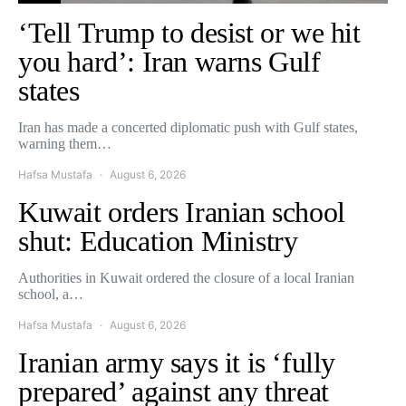
‘Tell Trump to desist or we hit
you hard’: Iran warns Gulf
states
Iran has made a concerted diplomatic push with Gulf states,
warning them…
Hafsa Mustafa
August 6, 2026
Kuwait orders Iranian school
shut: Education Ministry
Authorities in Kuwait ordered the closure of a local Iranian
school, a…
Hafsa Mustafa
August 6, 2026
Iranian army says it is ‘fully
prepared’ against any threat