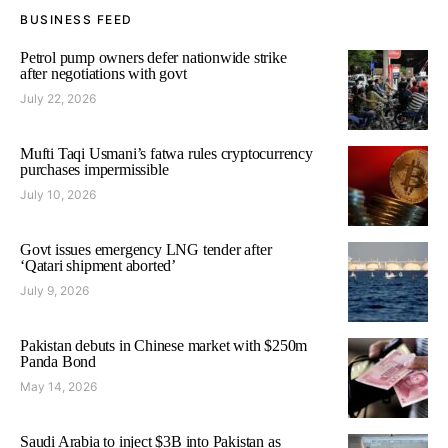
BUSINESS FEED
Petrol pump owners defer nationwide strike
after negotiations with govt
July 22, 2026
Mufti Taqi Usmani’s fatwa rules cryptocurrency
purchases impermissible
July 10, 2026
Govt issues emergency LNG tender after
‘Qatari shipment aborted’
July 9, 2026
Pakistan debuts in Chinese market with $250m
Panda Bond
May 14, 2026
Saudi Arabia to inject $3B into Pakistan as