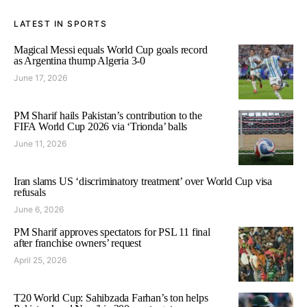
LATEST IN SPORTS
Magical Messi equals World Cup goals record
as Argentina thump Algeria 3-0
June 17, 2026
PM Sharif hails Pakistan’s contribution to the
FIFA World Cup 2026 via ‘Trionda’ balls
June 11, 2026
Iran slams US ‘discriminatory treatment’ over World Cup visa
refusals
June 6, 2026
PM Sharif approves spectators for PSL 11 final
after franchise owners’ request
April 25, 2026
T20 World Cup: Sahibzada Farhan’s ton helps