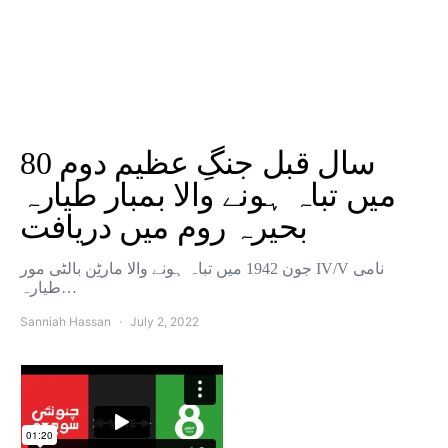
80 سال قبل جنگِ عظیم دوم
میں تباہ ہونے والا بمبار طیارہ
بحیرہ روم میں دریافت
جون 1942 میں تباہ ہونے والا مارٹِن بالٹی مور IV/V نامی
طیارہ…
Sanniah Hassan
July 2, 2022