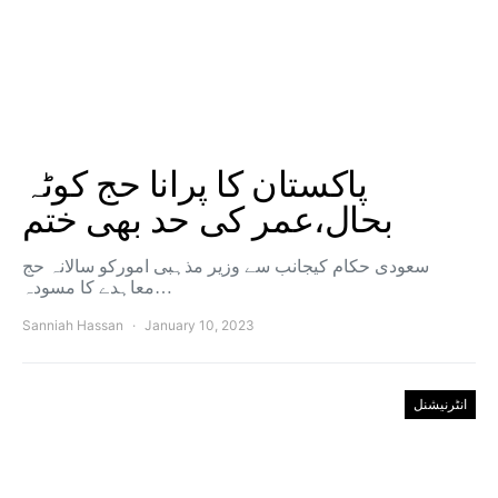
پاکستان کا پرانا حج کوٹہ
بحال،عمر کی حد بھی ختم
سعودی حکام کیجانب سے وزیر مذہبی امورکو سالانہ حج
معاہدے کا مسودہ…
Sanniah Hassan
January 10, 2023
انٹرنیشنل