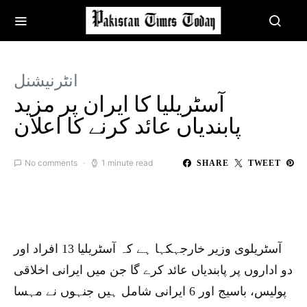
انٹرنیشنل
آسٹریلیا کا ایران پر مزید
پابندیاں عائد کرنے کا اعلان
No comments
1 minute read
SHARE
TWEET
آسٹریلوی وزیر خارجہکہا ہے کہ آسٹریلیا 13 افراد اور
دو اداروں پر پابندیاں عائد کرے گا جن میں ایرانی اخلاقی
پولیس، باسیج اور 6 ایرانی شامل ہیں جنہوں نے مہسا