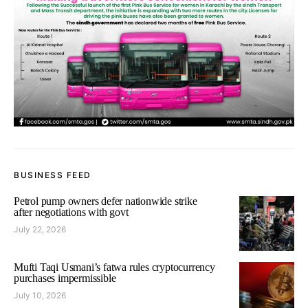
BUSINESS FEED
Petrol pump owners defer nationwide strike
after negotiations with govt
July 22, 2026
Mufti Taqi Usmani’s fatwa rules cryptocurrency
purchases impermissible
July 10, 2026