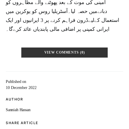
امینی کی موت کے بعد پھوٹنے والے مظاہروں کو
دبانےمیں حصہ لیا۔آسٹریلیا روس کو یوکرین میں
استعمال کےلیےڈرون فراہم کرنے پر 3 ایرانیوں اور ایک
ایرانی کمپنی پر اضافی مالی پابندیاں عائد کرےگا۔
VIEW COMMENTS (0)
Published on
10 December 2022
AUTHOR
Sanniah Hassan
SHARE ARTICLE