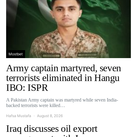
Mostbet
Army captain martyred, seven
terrorists eliminated in Hangu
IBO: ISPR
A Pakistan Army captain was martyred while seven India-
backed terrorists were killed…
Hafsa Mustafa
August 8, 2026
Iraq discusses oil export