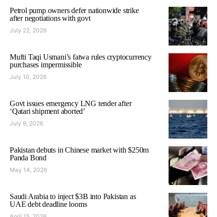
Petrol pump owners defer nationwide strike
after negotiations with govt
July 22, 2026
Mufti Taqi Usmani’s fatwa rules cryptocurrency
purchases impermissible
July 10, 2026
Govt issues emergency LNG tender after
‘Qatari shipment aborted’
July 9, 2026
Pakistan debuts in Chinese market with $250m
Panda Bond
May 14, 2026
Saudi Arabia to inject $3B into Pakistan as
UAE debt deadline looms
April 15, 2026