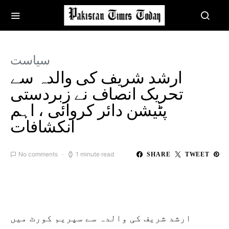
سیاست
ارشد شریف کی والدہ سے
تحریک انصاف نے زبردستی
پٹیشن دائر کروائی ، اہم
انکشافات
No comments
1 minute read
SHARE
TWEET
ارشد شریف کی والدہ سے سپریم کورٹ میں