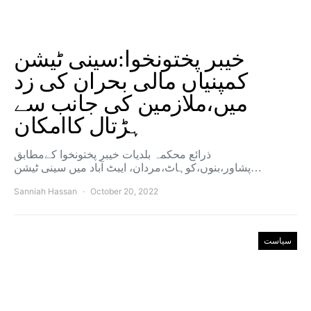
خیبر پختونخوا:سینی ٹیشن
کمپنیاں مالی بحران کی زد
میں،ملازمین کی جانب سے
ہڑتال کاامکان
ذرائع محکمہ بلدیات خیبر پختونخوا کےمطابق
پشاور،بنوں،کوہاٹ،مردان، ایبٹ آباد میں سینی ٹیشن…
Sanniah Hassan
October 20, 2022
سیاست