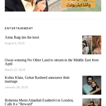
ENTERTAINMENT
Aima Baig ties the knot
August 6, 2025
Oscar-winning No Other Land to stream in the Middle East from
April
March 27, 2025
Kubra Khan, Gohar Rasheed announce their
marriage
January 26, 2025
Bohemia Meets Attaullah Esakhelvi in London,
Calls It a “Reward”