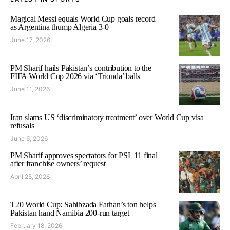
Magical Messi equals World Cup goals record
as Argentina thump Algeria 3-0
June 17, 2026
PM Sharif hails Pakistan’s contribution to the
FIFA World Cup 2026 via ‘Trionda’ balls
June 11, 2026
Iran slams US ‘discriminatory treatment’ over World Cup visa
refusals
June 6, 2026
PM Sharif approves spectators for PSL 11 final
after franchise owners’ request
April 25, 2026
T20 World Cup: Sahibzada Farhan’s ton helps
Pakistan hand Namibia 200-run target
February 18, 2026