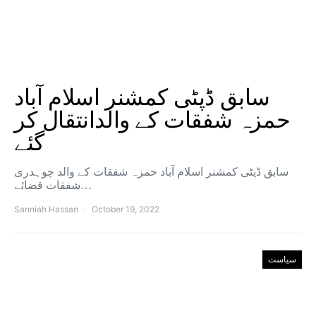
سابق ڈپٹی کمشنر اسلام آباد
حمزہ شفقات کے والدانتقال کر
گئے
سابق ڈپٹی کمشنر اسلام آباد حمزہ شفقات کے والد چوہدری
شفقات قضائے…
Sanniah Hassan
October 19, 2022
سیاست