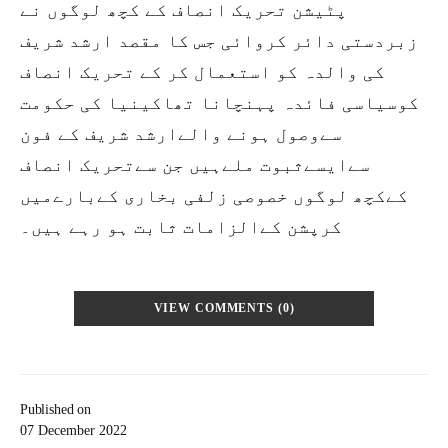
پٹیشن تحریک انصاف کے کچھ لوگوں نے
زبردستی دائر کروائی جس کا مقصد ارشد شریف
کی والدہ کو استعمال کر کے تحریک انصاف
کوسیاسی فائدہ پہنچانا تھاکینیا کی حکومت
سےوصول ہونے والےارشد شریف کے فون
سےایسےثبوت ملےہیں جن سےتحریک انصاف
کےکچھ لوگوں خصوصی زلفی بخاری کےبارےمیں
کرپشن کےالزامات ثابت ہو رہے ہیں۔
VIEW COMMENTS (0)
Published on
07 December 2022