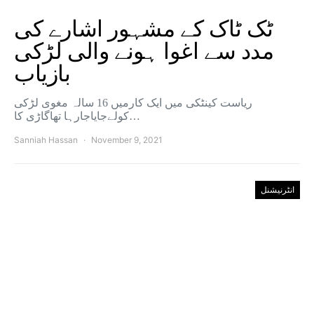
ٹک ٹاک کے مشہور اشارے کی
مدد سے اغوا ہونے والی لڑکی
بازیاب
ریاست کینٹکی میں ایک کارمیں 16 سالہ مغوی لڑکی
کولےجایاجارہا تھاگاڑی کا…
Sanniah Hassan
November 9, 2021
انٹرنیشنل