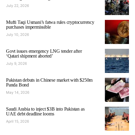
July 22, 2026
Mufti Taqi Usmani’s fatwa rules cryptocurrency
purchases impermissible
July 10, 2026
Govt issues emergency LNG tender after
‘Qatari shipment aborted’
July 9, 2026
Pakistan debuts in Chinese market with $250m
Panda Bond
May 14, 2026
Saudi Arabia to inject $3B into Pakistan as
UAE debt deadline looms
April 15, 2026