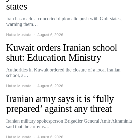
states
Iran has made a concerted diplomatic push with Gulf states,
warning them…
Hafsa Mustafa
August 6, 2026
Kuwait orders Iranian school
shut: Education Ministry
Authorities in Kuwait ordered the closure of a local Iranian
school, a…
Hafsa Mustafa
August 6, 2026
Iranian army says it is ‘fully
prepared’ against any threat
Iranian military spokesperson Brigadier General Amir Akraminia
said that the army is…
Hafsa Mustafa
August 6, 2026