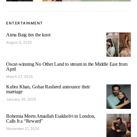
ENTERTAINMENT
Aima Baig ties the knot
August 6, 2025
Oscar-winning No Other Land to stream in the Middle East from
April
March 27, 2025
Kubra Khan, Gohar Rasheed announce their
marriage
January 26, 2025
Bohemia Meets Attaullah Esakhelvi in London,
Calls It a “Reward”
November 21, 2024