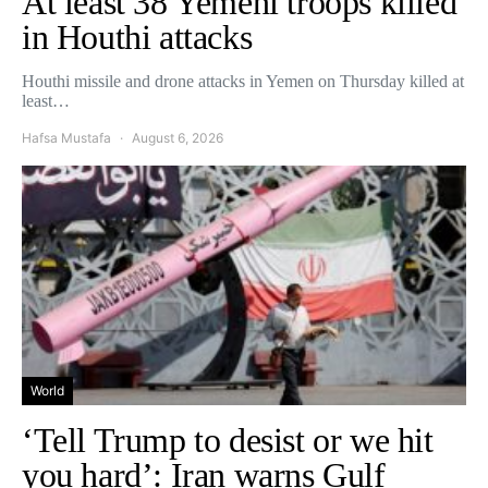
At least 38 Yemeni troops killed
in Houthi attacks
Houthi missile and drone attacks in Yemen on Thursday killed at
least…
Hafsa Mustafa
August 6, 2026
World
‘Tell Trump to desist or we hit
you hard’: Iran warns Gulf