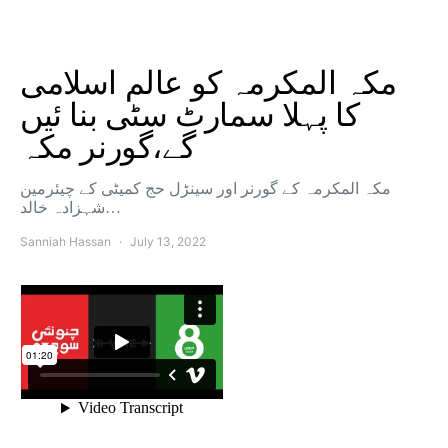
مکہ المکرمہ کو عالم اسلامی
کا پہلا سمارٹ سٹی بنا ئیں
گے،گورنر مکہ
مکہ المکرمہ کے گورنر اور سینڑل حج کمیٹی کے چیئرمین
شہزادہ خالد…
Sanniah Hassan
July 13, 2022