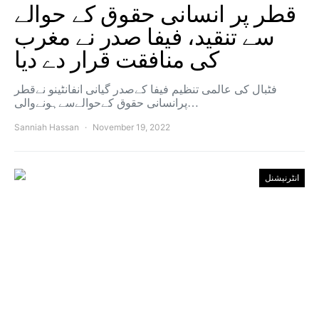
قطر پر انسانی حقوق کے حوالے
سے تنقید، فیفا صدر نے مغرب
کی منافقت قرار دے دیا
فٹبال کی عالمی تنظیم فیفا کےصدر گیانی انفانٹینو نےقطر
پرانسانی حقوق کےحوالےسےہونےوالی…
Sanniah Hassan
November 19, 2022
انٹرنیشنل