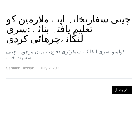
چینی سفارتخانہ اپنے ملازمین کو
تعلیم یافتہ بنائے :سری
لنکانےچرھائی کردی
کولمبو: سری لنکا کے سیکرٹری دفاع نے یہاں موجودہ چینی
سفارت خانے…
Sanniah Hassan
July 2, 2021
انٹرنیشنل