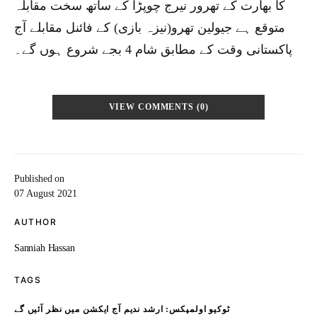
کا بھارت کے تھرور نیرج چوپڑا کے ساتھ سخت مقابلہ
متوقع ہے جیولین تھرو(نیزہ بازی) کے فائنل مقابلے آج
پاکستانی وقت کے مطابق شام 4 بجے شروع ہوں گے۔
VIEW COMMENTS (0)
Published on
07 August 2021
AUTHOR
Sanniah Hassan
TAGS
ٹوکیو اولمپکس: ارشد ندیم آج ایکشن میں نظر آئیں گے