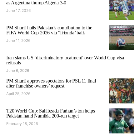
as Argentina thump Algeria 3-0
June 17, 2026
PM Sharif hails Pakistan’s contribution to the
FIFA World Cup 2026 via ‘Trionda’ balls
June 11, 2026
Iran slams US ‘discriminatory treatment’ over World Cup visa
refusals
June 6, 2026
PM Sharif approves spectators for PSL 11 final
after franchise owners’ request
April 25, 2026
T20 World Cup: Sahibzada Farhan’s ton helps
Pakistan hand Namibia 200-run target
February 18, 2026