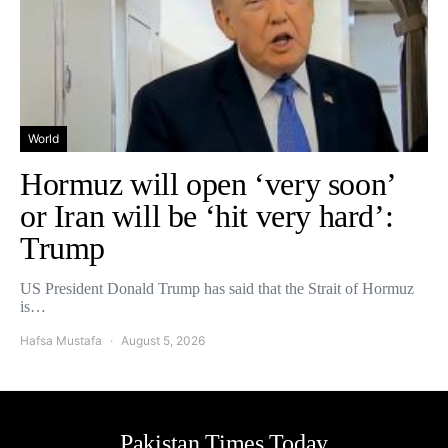
World
Hormuz will open ‘very soon’
or Iran will be ‘hit very hard’:
Trump
US President Donald Trump has said that the Strait of Hormuz
is…
Hafsa Mustafa
August 5, 2026
Pakistan Times Today