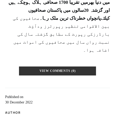
میں دنیا بھرمیں تقریباً 1700 صحافی ہلاک ہوچکے ہیں
اور گزشتہ 20سالوں میں پاکستان صحافیوں
کیلئےپانچواں خطرناک ترین ملک رہا۔
صحافیوں کی
بین الاقوامی تنظیم رپورٹرز ودآؤٹ
بارڈرزکی رپورٹ کے مطابق گزشتہ سال کی
نسبت رواں سال میں صحافیوں کی اموات میں
اضافہ ہوا۔
VIEW COMMENTS (0)
Published on
30 December 2022
AUTHOR