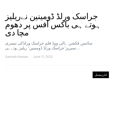
جراسک ورلڈ ڈومینین نےریلیز
ہوتے ہی باکس آفس پر دھوم
مچا دی
سائنس فکشن ہالی ووڈ فلم جراسک ورلڈکی تیسری
سیریز’جراسک ورلڈ ڈومینین‘ ریلیزہوتےہی…
Sanniah Hassan
June 11, 2022
انٹرنیشنل