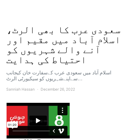
سعودی عرب کا بھی الرٹ،
اسلام آباد میں مقیم اور
آنے والے شہریوں کو
احتیاط کی ہدایت
اسلام آباد میں سعودی عرب کےسفارت خان کیجانب
سےاپنےشہریوں کو سیکیورٹی الرٹ…
Sanniah Hassan
December 26, 2022