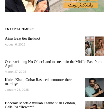
ENTERTAINMENT
Aima Baig ties the knot
August 6, 2025
Oscar-winning No Other Land to stream in the Middle East from
April
March 27, 2025
Kubra Khan, Gohar Rasheed announce their
marriage
January 26, 2025
Bohemia Meets Attaullah Esakhelvi in London,
Calls It a “Reward”