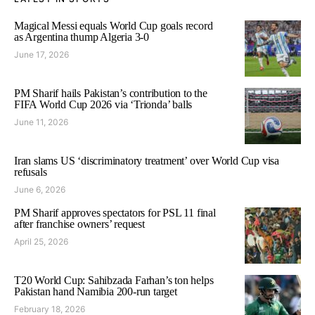
Magical Messi equals World Cup goals record
as Argentina thump Algeria 3-0
June 17, 2026
PM Sharif hails Pakistan’s contribution to the
FIFA World Cup 2026 via ‘Trionda’ balls
June 11, 2026
Iran slams US ‘discriminatory treatment’ over World Cup visa
refusals
June 6, 2026
PM Sharif approves spectators for PSL 11 final
after franchise owners’ request
April 25, 2026
T20 World Cup: Sahibzada Farhan’s ton helps
Pakistan hand Namibia 200-run target
February 18, 2026