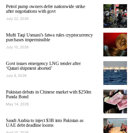
Petrol pump owners defer nationwide strike
after negotiations with govt
July 22, 2026
Mufti Taqi Usmani’s fatwa rules cryptocurrency
purchases impermissible
July 10, 2026
Govt issues emergency LNG tender after
‘Qatari shipment aborted’
July 9, 2026
Pakistan debuts in Chinese market with $250m
Panda Bond
May 14, 2026
Saudi Arabia to inject $3B into Pakistan as
UAE debt deadline looms
April 15, 2026