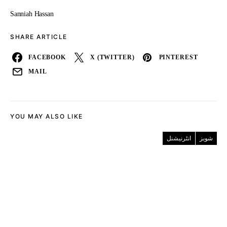
Sanniah Hassan
SHARE ARTICLE
FACEBOOK
X (TWITTER)
PINTEREST
MAIL
YOU MAY ALSO LIKE
شوبز
انٹرنیشنل