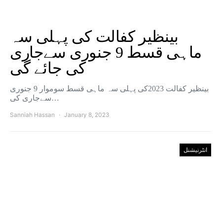
بینظیر کفالت کی پہلی سہ
ماہی قسط 9 جنوری سےجاری
کی جائے گی
بینظیر کفالت 2023کی پہلی سہ ماہی قسط سوموار 9 جنوری
سےجاری کی…
Sanniah Hassan
January 8, 2023
انٹرنیشنل