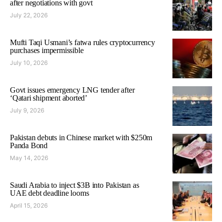
after negotiations with govt
July 22, 2026
Mufti Taqi Usmani’s fatwa rules cryptocurrency
purchases impermissible
July 10, 2026
Govt issues emergency LNG tender after
‘Qatari shipment aborted’
July 9, 2026
Pakistan debuts in Chinese market with $250m
Panda Bond
May 14, 2026
Saudi Arabia to inject $3B into Pakistan as
UAE debt deadline looms
April 15, 2026