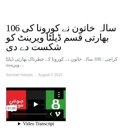
106 سالہ خاتون نے کورونا کی
بھارتی قسم ڈیلٹا ویرینٹ کو
شکست دے دی
کراچی : 106 سالہ خاتون نے کورونا کے خطرناک بھارتی ڈیلٹا
ویرینٹ…
Sanniah Hassan
August 7, 2021