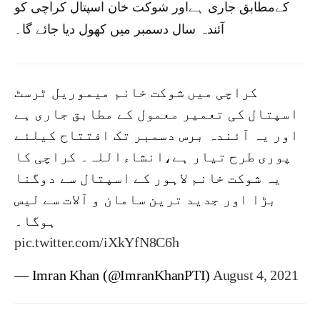
کےمطابق جاری ہےاور شوکت خان اسپتال کراچی کو
آئندہ سال دسمبر میں کھول دیا جائے گا۔
کراچی میں شوکت خانم میموریل ٹرسٹ
اسپتال کی تعمیر معمول کے مطابق جاری ہے
اور یہ آئندہ برس دسمبر تک افتتاح کیلئے
پوری طرح تیار ہے،انشاءاللہ۔ کراچی کا
یہ شوکت خانم لاہور کے اسپتال سے دوگنا
بڑا اور جدید ترین سامان و آلات سے لیس
ہوگا۔
pic.twitter.com/iXkYfN8C6h
— Imran Khan (@ImranKhanPTI)
August 4, 2021