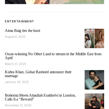
ENTERTAINMENT
Aima Baig ties the knot
August 6, 2025
Oscar-winning No Other Land to stream in the Middle East from
April
March 27, 2025
Kubra Khan, Gohar Rasheed announce their
marriage
January 26, 2025
Bohemia Meets Attaullah Esakhelvi in London,
Calls It a “Reward”
November 21, 2024