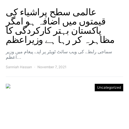
عالمی سطح پراشیاء کی
قیمتوں میں اضافہ ہو امگر
پاکستان بہتر کارکردگی کا
مظاہرہ کر رہا ہے وزیراعظم
سماجی رابطے کی ویب سائٹ ٹویٹر پر اپنے پیغام میں وزیر
اعظم…
Sanniah Hassan
November 7, 2021
Uncategorized