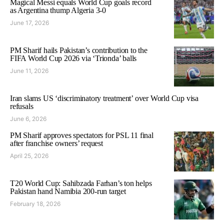
Magical Messi equals World Cup goals record
as Argentina thump Algeria 3-0
June 17, 2026
PM Sharif hails Pakistan’s contribution to the
FIFA World Cup 2026 via ‘Trionda’ balls
June 11, 2026
Iran slams US ‘discriminatory treatment’ over World Cup visa
refusals
June 6, 2026
PM Sharif approves spectators for PSL 11 final
after franchise owners’ request
April 25, 2026
T20 World Cup: Sahibzada Farhan’s ton helps
Pakistan hand Namibia 200-run target
February 18, 2026