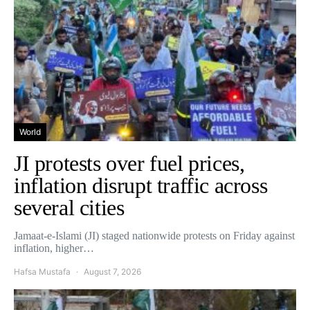
World
JI protests over fuel prices,
inflation disrupt traffic across
several cities
Jamaat-e-Islami (JI) staged nationwide protests on Friday against
inflation, higher…
Hafsa Mustafa
August 7, 2026