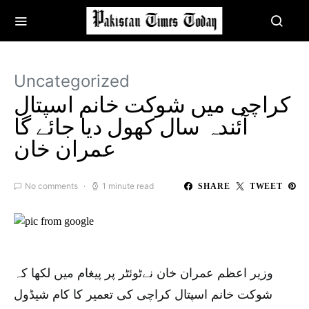
Uncategorized
کراچی میں شوکت خانم اسپتال
آئندہ سال کھول دیا جائے گا
عمران خان
No comments
1 minute read
SHARE
TWEET
وزیر اعظم عمران خان نےٹوئٹر پر پیغام میں لکھا کہ
شوکت خانم اسپتال کراچی کی تعمیر کا کام شیڈول