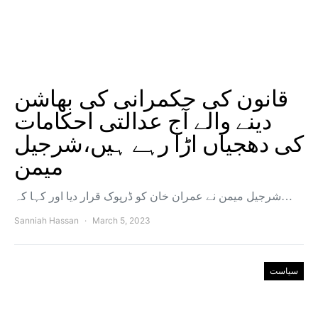
قانون کی حکمرانی کی بھاشن
دینے والے آج عدالتی احکامات
کی دھجیاں اڑا رہے ہیں،شرجیل
میمن
شرجیل میمن نے عمران خان کو ڈرپوک قرار دیا اور کہا کہ…
Sanniah Hassan
March 5, 2023
سیاست