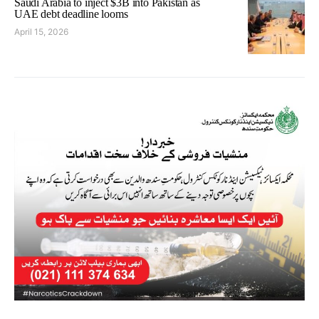
Saudi Arabia to inject $3B into Pakistan as
UAE debt deadline looms
April 15, 2026