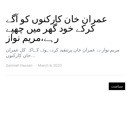
عمران خان کارکنوں کو آگے
کرکے خود گھر میں چھپے
رہے،مریم نواز
مریم نواز نے عمران خان پرتنقید کرتےہوئے کہاکہ کل عمران
خان کارکنوں…
Sanniah Hassan
March 9, 2023
سیاست