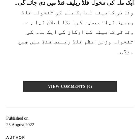
ایک ماہ کی تنخواہ فلڈ ریلیف فنڈ میں دی جائے گی۔
وفاقی کابینہ نےایک ماہ کی تنخواہ فلڈ
ریلیف کیلئےعطیہ کرنےکا اعلان کیا ہے۔
وفاقی کابینہ کے ارکان کی ایک ماہ کی
تنخواہ وزیراعظم فلڈ ریلیف فنڈ میں جمع
ہوگی۔
VIEW COMMENTS (0)
Published on
25 August 2022
AUTHOR