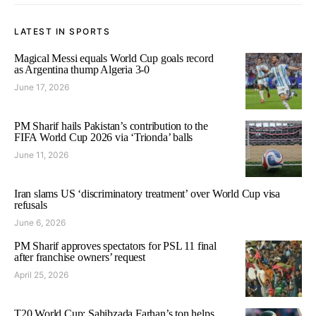
LATEST IN SPORTS
Magical Messi equals World Cup goals record
as Argentina thump Algeria 3-0
June 17, 2026
PM Sharif hails Pakistan’s contribution to the
FIFA World Cup 2026 via ‘Trionda’ balls
June 11, 2026
Iran slams US ‘discriminatory treatment’ over World Cup visa
refusals
June 6, 2026
PM Sharif approves spectators for PSL 11 final
after franchise owners’ request
April 25, 2026
T20 World Cup: Sahibzada Farhan’s ton helps