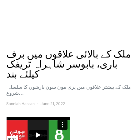
ملک کے بالائی علاقوں میں برف
باری، بابوسر شاہراہ ٹریفک
کیلئے بند
ملک کے بیشتر علاقوں میں پری مون سون بارشوں کا سلسلہ
شروع…
Sanniah Hassan
June 21, 2022