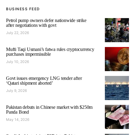
BUSINESS FEED
Petrol pump owners defer nationwide strike
after negotiations with govt
July 22, 2026
Mufti Taqi Usmani’s fatwa rules cryptocurrency
purchases impermissible
July 10, 2026
Govt issues emergency LNG tender after
‘Qatari shipment aborted’
July 9, 2026
Pakistan debuts in Chinese market with $250m
Panda Bond
May 14, 2026