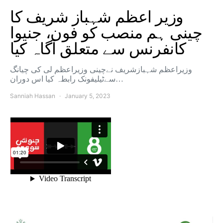
وزیر اعظم شہباز شریف کا
چینی ہم منصب کو فون، جنیوا
کانفرنس سے متعلق آگاہ کیا
وزیراعظم شہبازشریف نےچینی وزیراعظم لی کی چیانگ
سےٹیلیفونک رابطہ کیا اس دوران…
Sanniah Hassan
January 5, 2023