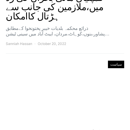
میں،ملازمین کی جانب سے
ہڑتال کاامکان
ذرائع محکمہ بلدیات خیبر پختونخوا کےمطابق
پشاور،بنوں،کوہاٹ،مردان، ایبٹ آباد میں سینی ٹیشن…
Sanniah Hassan
October 20, 2022
سیاست