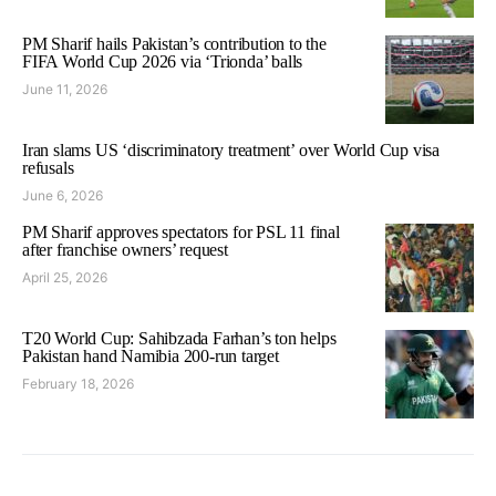
PM Sharif hails Pakistan’s contribution to the
FIFA World Cup 2026 via ‘Trionda’ balls
June 11, 2026
Iran slams US ‘discriminatory treatment’ over World Cup visa
refusals
June 6, 2026
PM Sharif approves spectators for PSL 11 final
after franchise owners’ request
April 25, 2026
T20 World Cup: Sahibzada Farhan’s ton helps
Pakistan hand Namibia 200-run target
February 18, 2026