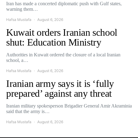
Iran has made a concerted diplomatic push with Gulf states,
warning them…
Hafsa Mustafa
August 6, 2026
Kuwait orders Iranian school
shut: Education Ministry
Authorities in Kuwait ordered the closure of a local Iranian
school, a…
Hafsa Mustafa
August 6, 2026
Iranian army says it is ‘fully
prepared’ against any threat
Iranian military spokesperson Brigadier General Amir Akraminia
said that the army is…
Hafsa Mustafa
August 6, 2026