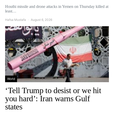
Houthi missile and drone attacks in Yemen on Thursday killed at
least…
Hafsa Mustafa
August 6, 2026
World
‘Tell Trump to desist or we hit
you hard’: Iran warns Gulf
states