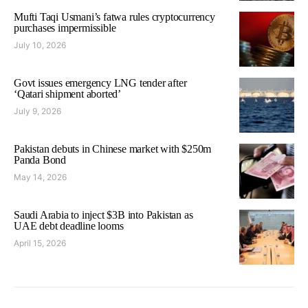
Mufti Taqi Usmani’s fatwa rules cryptocurrency
purchases impermissible
July 10, 2026
Govt issues emergency LNG tender after
‘Qatari shipment aborted’
July 9, 2026
Pakistan debuts in Chinese market with $250m
Panda Bond
May 14, 2026
Saudi Arabia to inject $3B into Pakistan as
UAE debt deadline looms
April 15, 2026