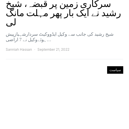
سرکاری زمین پر قبضہ، شیخ
رشید نے ایک بار پھر مہلت مانگ
لی
شیخ رشید کی جانب سے وکیل ایڈووکیٹ سردارشہبازپیش
ہوئےوکیل نے 7 اراضی…
Sanniah Hassan
September 21, 2022
سیاست