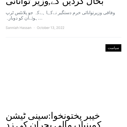
بحال کردیں گے,وزیر توانائی
وفاقی وزیرتوانائی خرم دستگیر نےکہا ہےکہ جو پلانٹس ٹرپ
ہوئےان کو دوبارہ…
Sanniah Hassan
October 13, 2022
سیاست
خیبر پختونخوا:سینی ٹیشن
کمپنیاں مالی بحران کی زد