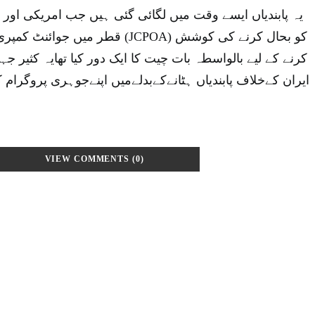
یہ پابندیاں ایسے وقت میں لگائی گئی ہیں جب امریکی اور 
قطر می (JCPOA) کو بحال کرنے کی کوشش
کرنے کے لیے بالواسطہ بات چیت کا ایک دور کیا تھایہ کثیر 
ایران کےخلاف پابندیاں ہٹانےکےبدلےمیں اپنےجوہری پروگرام ک
VIEW COMMENTS (0)