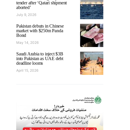
tender after ‘Qatari shipment
aborted’
July 9, 2026
Pakistan debuts in Chinese
market with $250m Panda
Bond
May 14, 2026
Saudi Arabia to inject $3B
into Pakistan as UAE debt
deadline looms
April 15, 2026