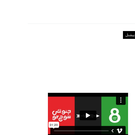
رنیشنل