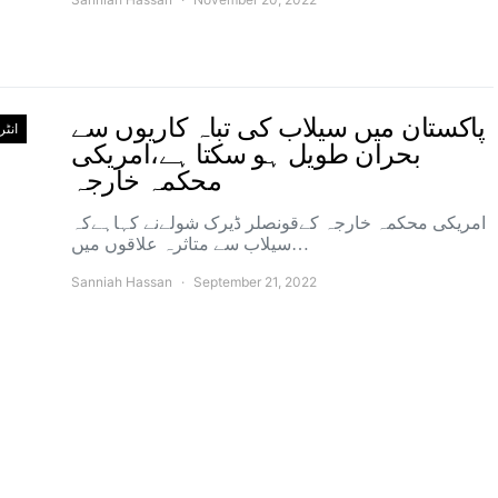
پاکستان میں سیلاب کی تباہ کاریوں سے
انٹ
بحران طویل ہو سکتا ہے،امریکی
محکمہ خارجہ
امریکی محکمہ خارجہ کےقونصلر ڈیرک شولےنے کہاہےکہ
سیلاب سے متاثرہ علاقوں میں…
Sanniah Hassan
September 21, 2022