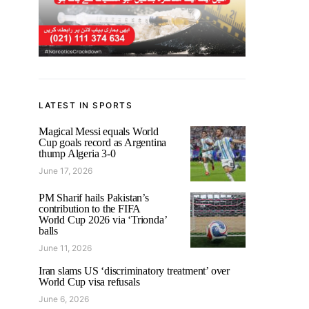
LATEST IN SPORTS
Magical Messi equals World
Cup goals record as Argentina
thump Algeria 3-0
June 17, 2026
PM Sharif hails Pakistan’s
contribution to the FIFA
World Cup 2026 via ‘Trionda’
balls
June 11, 2026
Iran slams US ‘discriminatory treatment’ over
World Cup visa refusals
June 6, 2026