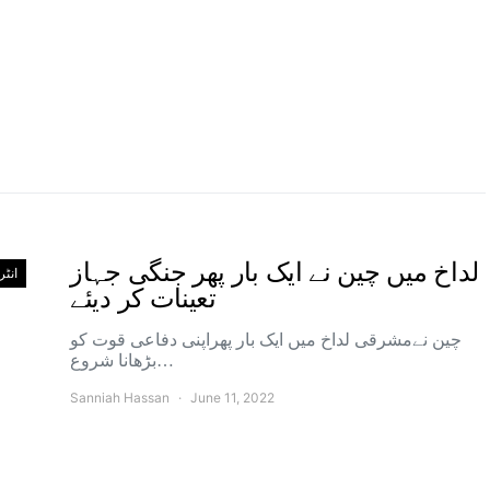
لداخ میں چین نے ایک بار پھر جنگی جہاز
انٹ
تعینات کر دیئے
چین نےمشرقی لداخ میں ایک بار پھراپنی دفاعی قوت کو
بڑھانا شروع…
Sanniah Hassan
June 11, 2022