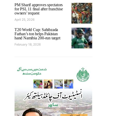
PM Sharif approves spectators
for PSL 11 final after franchise
owners’ request
April 25, 2026
T20 World Cup: Sahibzada
Farhan’s ton helps Pakistan
hand Namibia 200-run target
February 18, 2026