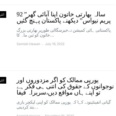
92 سالہ بھارتی خاتون اپنا آبائی گھر”
انٹ
پریم نیواس” دیکھنے پاکستان پہنچ گئیں
پاکستانی ہائی کمیشن نےخیرسگالی طورپر بھارتی بزرگ
خاتون کو تین ماہ کا…
Sanniah Hassan
July 16, 2022
یورپی ممالک کو اگر مزدوروں اور
انٹ
نوجوانوں کے حقوق کی اتنی ہی فکر ہے
تو اپنے ہاں مواقع دیں،سربراہ فیفا
گیانی انفینٹینونے کہا کہ یورپی ممالک کو اپنی لیکچر بازی
بند کردینی…
Sanniah Hassan
November 20, 2022