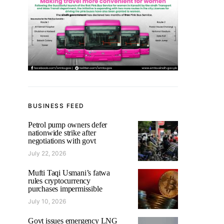
BUSINESS FEED
Petrol pump owners defer
nationwide strike after
negotiations with govt
July 22, 2026
Mufti Taqi Usmani’s fatwa
rules cryptocurrency
purchases impermissible
July 10, 2026
Govt issues emergency LNG