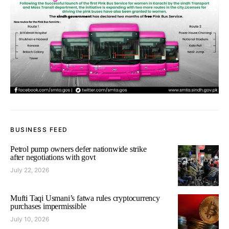
BUSINESS FEED
Petrol pump owners defer nationwide strike
after negotiations with govt
July 22, 2026
Mufti Taqi Usmani’s fatwa rules cryptocurrency
purchases impermissible
July 10, 2026