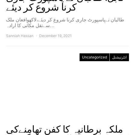
کرنا شروع کر ديئے
طالبان نےپاسپورٹ جاری کرنا شروع کر دیئے،لاکھوافغان ملک
سےنقل مکانی کا ارادہ…
Sanniah Hassan
December 19, 2021
Uncategorized
انٹرنیشنل
ملکہ برطانیہ کا کفن تھامنےکی