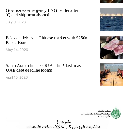
Govt issues emergency LNG tender after
‘Qatari shipment aborted’
July 9, 2026
Pakistan debuts in Chinese market with $250m
Panda Bond
May 14, 2026
Saudi Arabia to inject $3B into Pakistan as
UAE debt deadline looms
April 15, 2026