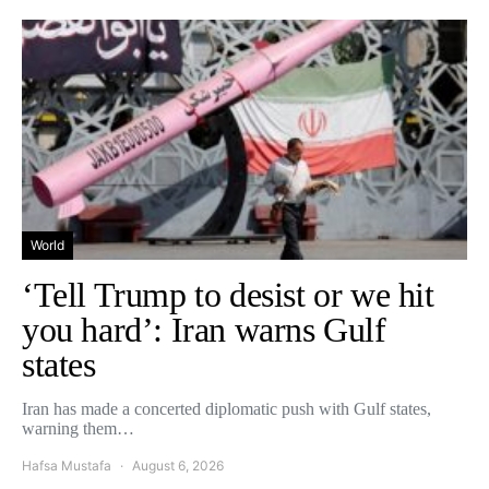
World
‘Tell Trump to desist or we hit
you hard’: Iran warns Gulf
states
Iran has made a concerted diplomatic push with Gulf states,
warning them…
Hafsa Mustafa
August 6, 2026