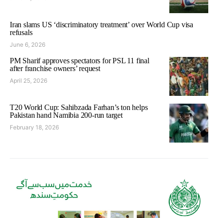
Iran slams US ‘discriminatory treatment’ over World Cup visa
refusals
June 6, 2026
PM Sharif approves spectators for PSL 11 final
after franchise owners’ request
April 25, 2026
T20 World Cup: Sahibzada Farhan’s ton helps
Pakistan hand Namibia 200-run target
February 18, 2026