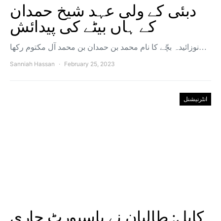
دبئی کے ولی عہد شیخ حمدان
کے ہاں بیٹے کی پیدائش
نوزائیدہ بچّے کا نام محمد بن حمدان بن محمد آل مکتوم رکھا…
Sanniah Hassan
February 25, 2023
انٹرنیشنل
کابل: طالبان نے پاسپورٹ جاری