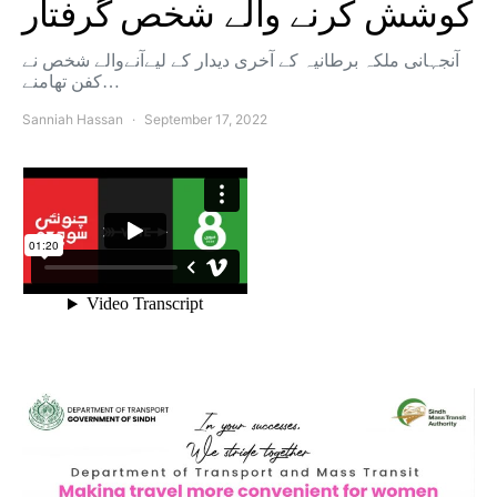
کوشش کرنے والے شخص گرفتار
آنجہانی ملکہ برطانیہ کے آخری دیدار کے لیےآنےوالے شخص نے
کفن تھامنے…
Sanniah Hassan
September 17, 2022