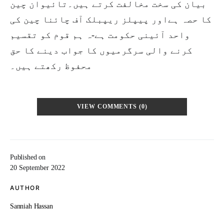
بیان کی سخت مخالفت کرتے ہیں۔تائیوان چین
کا حصہ ہےاور پیپلز ریپبلک آف چائنا چین کی
واحد آئینی حکومت ہے-ہ ہم قوم کو تقسیم
کرنے والی سرگرمیوں کا جواب دینے کا حق
محفوظ رکھتے ہیں۔
VIEW COMMENTS (0)
Published on
20 September 2022
AUTHOR
Sanniah Hassan