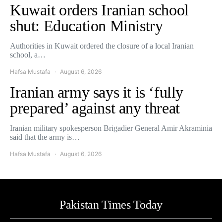
Kuwait orders Iranian school
shut: Education Ministry
Authorities in Kuwait ordered the closure of a local Iranian
school, a…
Hafsa Mustafa
August 6, 2026
Iranian army says it is ‘fully
prepared’ against any threat
Iranian military spokesperson Brigadier General Amir Akraminia
said that the army is…
Hafsa Mustafa
August 6, 2026
Pakistan Times Today