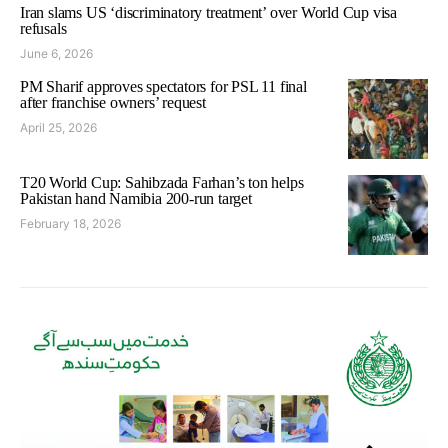
Iran slams US ‘discriminatory treatment’ over World Cup visa
refusals
June 6, 2026
PM Sharif approves spectators for PSL 11 final
after franchise owners’ request
April 25, 2026
T20 World Cup: Sahibzada Farhan’s ton helps
Pakistan hand Namibia 200-run target
February 18, 2026