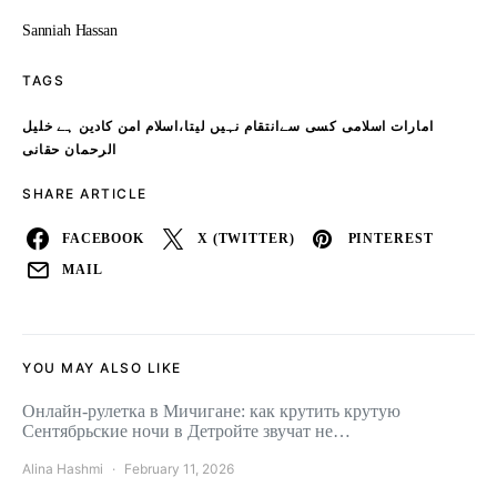
Sanniah Hassan
TAGS
امارات اسلامی کسی سےانتقام نہیں لیتا،اسلام امن کادین ہے خلیل
الرحمان حقانی
SHARE ARTICLE
FACEBOOK
X (TWITTER)
PINTEREST
MAIL
YOU MAY ALSO LIKE
Онлайн‑рулетка в Мичигане: как крутить крутую
Сентябрьские ночи в Детройте звучат не…
Alina Hashmi
February 11, 2026