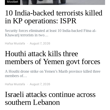
Mostbet
10 India-backed terrorists killed
in KP operations: ISPR
Security forces eliminated at least 10 India-backed Fitna al-
Khawarij terrorists in two…
Hafsa Mustafa
August 7, 2026
Houthi attack kills three
members of Yemen govt forces
A Houthi drone strike on Yemen’s Marib province killed three
members of…
Hafsa Mustafa
August 7, 2026
Israeli attacks continue across
southern Lebanon