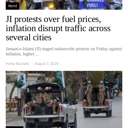
World
JI protests over fuel prices,
inflation disrupt traffic across
several cities
Jamaat-e-Islami (JI) staged nationwide protests on Friday against
inflation, higher…
Hafsa Mustafa
August 7, 2026