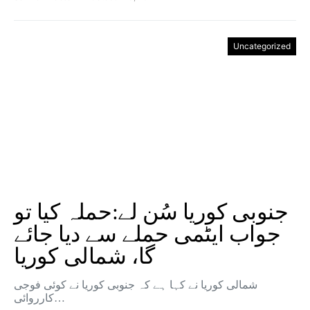
Uncategorized
جنوبی کوریا سُن لے:حملہ کیا تو
جواب ایٹمی حملے سے دیا جائے
گا، شمالی کوریا
شمالی کوریا نے کہا ہے کہ جنوبی کوریا نے کوئی فوجی
کارروائی…