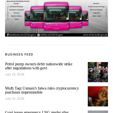
BUSINESS FEED
Petrol pump owners defer nationwide strike
after negotiations with govt
July 22, 2026
Mufti Taqi Usmani’s fatwa rules cryptocurrency
purchases impermissible
July 10, 2026
Govt issues emergency LNG tender after