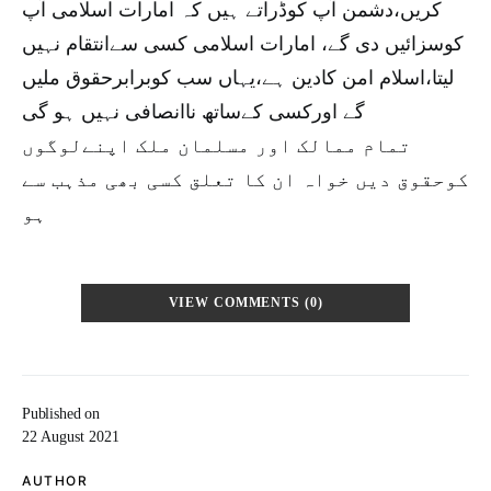
کریں،دشمن آپ کوڈراتے ہیں کہ امارات اسلامی آپ
کوسزائیں دی گے، امارات اسلامی کسی سےانتقام نہیں
لیتا،اسلام امن کادین ہے،یہاں سب کوبرابرحقوق ملیں
گے اورکسی کےساتھ ناانصافی نہیں ہو گی
تمام ممالک اور مسلمان ملک اپنےلوگوں
کوحقوق دیں خواہ ان کا تعلق کسی بھی مذہب سے
ہو
VIEW COMMENTS (0)
Published on
22 August 2021
AUTHOR