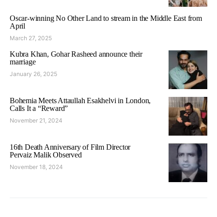
Oscar-winning No Other Land to stream in the Middle East from
April
March 27, 2025
Kubra Khan, Gohar Rasheed announce their
marriage
January 26, 2025
Bohemia Meets Attaullah Esakhelvi in London,
Calls It a “Reward”
November 21, 2024
16th Death Anniversary of Film Director
Pervaiz Malik Observed
November 18, 2024