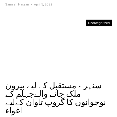
Sanniah Hassan
April 5, 2022
Uncategorized
سنہرے مستقبل کے لیے بیرون
ملک جانے والےجہلم کے
نوجوانوں کا گروپ تاوان کےلیے
اغواء