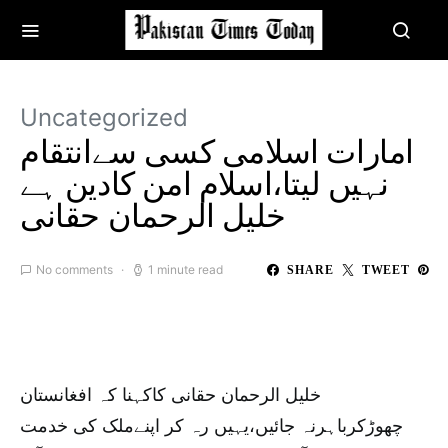
Uncategorized
امارات اسلامی کسی سےانتقام
نہیں لیتا،اسلام امن کادین ہے
خلیل الرحمان حقانی
No comments
1 minute read
SHARE
TWEET
خلیل الرحمان حقانی کاکہنا کہ افغانستان
چھوڑکرباہرنہ جائیں،یہیں رہ کر اپنےملک کی خدمت