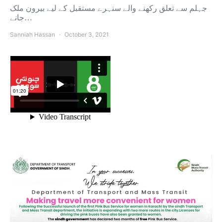
جہلم سے تعلق رکھنے والے سنہرے مستقبل کے لیے بیرون ملک
جانے…
Sanniah Hassan
October 3, 2021