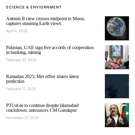
SCIENCE & ENVIORNMENT
Artemis II crew crosses midpoint to Moon,
captures stunning Earth views
April 4, 2026
Pakistan, UAE sign five accords of cooperation
in banking, mining
February 27, 2025
Ramadan 2025: Met office shares latest
prediction
February 11, 2025
PTI sit-in to continue despite Islamabad
crackdown, announces CM Gandapur
November 27, 2024