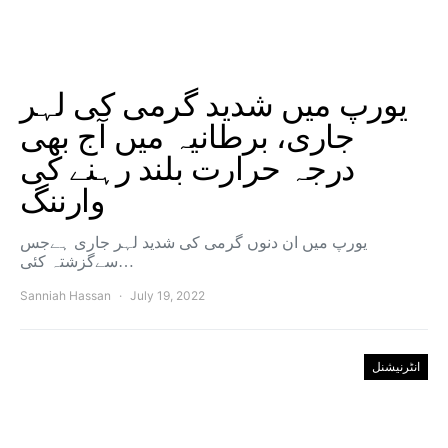
یورپ میں شدید گرمی کی لہر
جاری، برطانیہ میں آج بھی
درجہ حرارت بلند رہنے کی
وارننگ
یورپ میں ان دنوں گرمی کی شدید لہر جاری ہےجس
سےگزشتہ کئی…
Sanniah Hassan
July 19, 2022
انٹرنیشنل