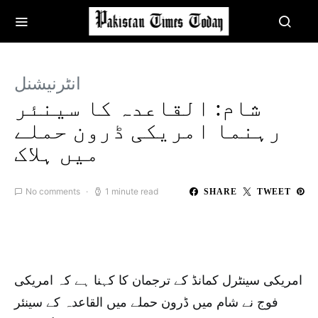
انٹرنیشنل
شام: القاعدہ کا سینئر
رہنما امریکی ڈرون حملے
میں ہلاک
No comments
1 minute read
SHARE
TWEET
امریکی سینٹرل کمانڈ کے ترجمان کا کہنا ہے کہ امریکی
فوج نے شام میں ڈرون حملے میں القاعدہ کے سینئر