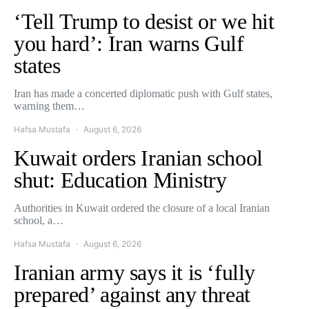
‘Tell Trump to desist or we hit
you hard’: Iran warns Gulf
states
Iran has made a concerted diplomatic push with Gulf states,
warning them…
Hafsa Mustafa
August 6, 2026
Kuwait orders Iranian school
shut: Education Ministry
Authorities in Kuwait ordered the closure of a local Iranian
school, a…
Hafsa Mustafa
August 6, 2026
Iranian army says it is ‘fully
prepared’ against any threat