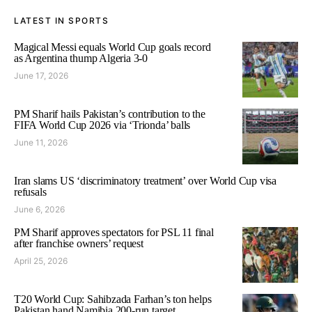
LATEST IN SPORTS
Magical Messi equals World Cup goals record
as Argentina thump Algeria 3-0
June 17, 2026
PM Sharif hails Pakistan’s contribution to the
FIFA World Cup 2026 via ‘Trionda’ balls
June 11, 2026
Iran slams US ‘discriminatory treatment’ over World Cup visa
refusals
June 6, 2026
PM Sharif approves spectators for PSL 11 final
after franchise owners’ request
April 25, 2026
T20 World Cup: Sahibzada Farhan’s ton helps
Pakistan hand Namibia 200-run target