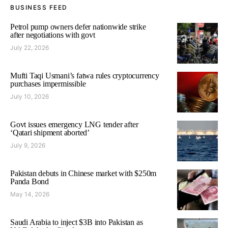
BUSINESS FEED
Petrol pump owners defer nationwide strike
after negotiations with govt
July 22, 2026
Mufti Taqi Usmani’s fatwa rules cryptocurrency
purchases impermissible
July 10, 2026
Govt issues emergency LNG tender after
‘Qatari shipment aborted’
July 9, 2026
Pakistan debuts in Chinese market with $250m
Panda Bond
May 14, 2026
Saudi Arabia to inject $3B into Pakistan as