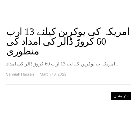
امریکہ کی یوکرین کیلئے 13 ارب
60 کروڑ ڈالر کی امداد کی
منظوری
امریکہ نے یوکرین کے لیے 13 ارب 60 کروڑ ڈالر کی امداد…
Sanniah Hassan
March 16, 2022
انٹرنیشنل