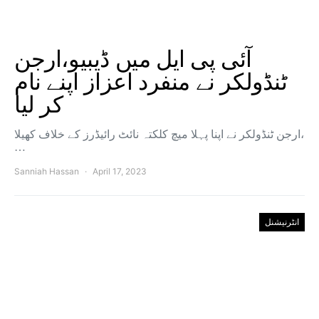
آئی پی ایل میں ڈیبیو،ارجن
ٹنڈولکر نے منفرد اعزاز اپنے نام
کر لیا
ارجن ٹنڈولکر نے اپنا پہلا میچ کلکتہ نائٹ رائیڈرز کے خلاف کھیلا،
…
Sanniah Hassan
April 17, 2023
انٹرنیشنل