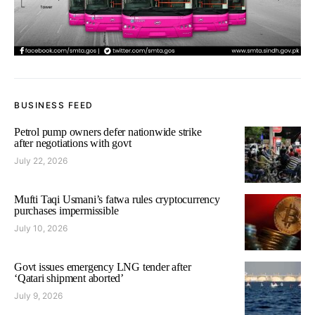
BUSINESS FEED
Petrol pump owners defer nationwide strike
after negotiations with govt
July 22, 2026
Mufti Taqi Usmani’s fatwa rules cryptocurrency
purchases impermissible
July 10, 2026
Govt issues emergency LNG tender after
‘Qatari shipment aborted’
July 9, 2026