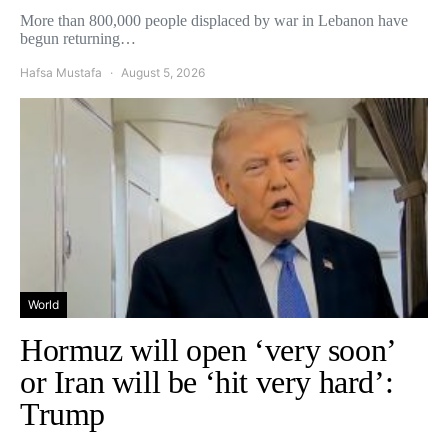
More than 800,000 people displaced by war in Lebanon have
begun returning…
Hafsa Mustafa
August 5, 2026
World
Hormuz will open ‘very soon’
or Iran will be ‘hit very hard’:
Trump