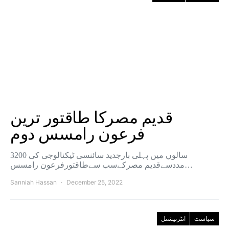
قدیم مصرکا طاقتور ترین
فرعون رامسس دوم
3200 سالوں میں پہلی بارجدید سائنسی ٹیکنالوجی کی
مددسےقدیم مصرکےسب سےطاقتورفرعون رامسس…
Sanniah Hassan
December 25, 2022
سیاست
انٹرنیشنل