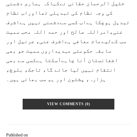
خلیل الرحمان حقانی نےکہاکہ ہماری دشمنی
کی وجہ نظام کی تبدیلی تھااوراب نظام
تبدیل ہوچکا ہےاب کسی سےدشمنی نہیں ہےاشرف
غنی،امراللہ صالح اور حمد اللہ محب سمیت
سب کےلیےعام معافی ہےاشرف غنی، جرنیل اور
سابقہ حکومتی عہدیداروں سمیت جو بھی
افغانستان آنا چاہےآسکتا ہےکسی سے بھی
انتقام نہیں لیا جائے گا، تاجک، بلوچ،
ہزارہ، پشتون اور ہم سب بھائی ہیں۔
VIEW COMMENTS (0)
Published on