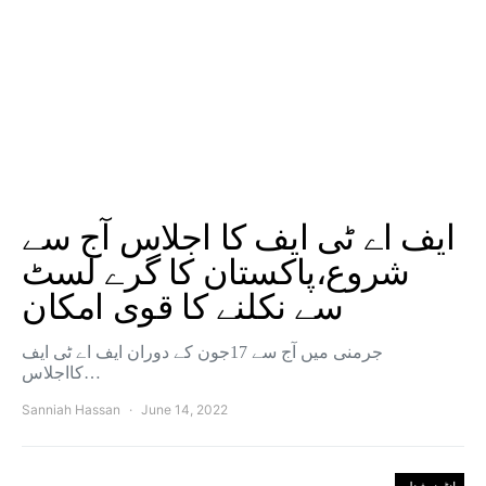
ایف اے ٹی ایف کا اجلاس آج سے
شروع،پاکستان کا گرے لسٹ
سے نکلنے کا قوی امکان
جرمنی میں آج سے 17جون کے دوران ایف اے ٹی ایف
کااجلاس…
Sanniah Hassan
June 14, 2022