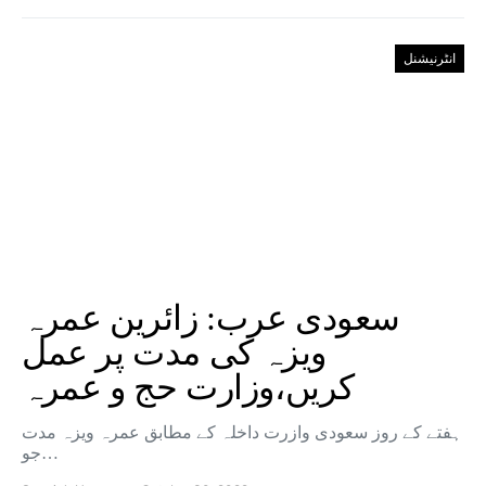
انٹرنیشنل
سعودی عرب: زائرین عمرہ
ویزہ کی مدت پر عمل
کریں،وزارت حج و عمرہ
ہفتے کے روز سعودی وازرت داخلہ کے مطابق عمرہ ویزہ مدت
جو…