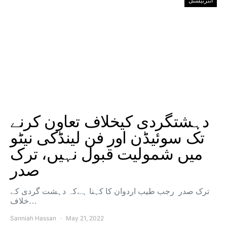
انٹرنیشنل
دہشتگردی کیخلاف تعاون کرنے
تک سوئیڈن اور فن لینڈکی نیٹو
میں شمولیت قبول نہیں، ترک
صدر
ترک صدر رجب طیب اردوان کا کہنا ہےکہ دہشت گردی کے
خلاف…
Sanniah Hassan
May 21, 2022