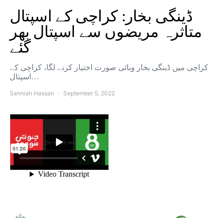
ڈینگی بخار: کراچی کے اسپتال
متاثرہ مریضوں سے اسپتال بھر
گئے
کراچی میں ڈینگی بخار وبائی صورت اختیار کرنے لگا، کراچی کے
اسپتال…
Sanniah Hassan
September 5, 2022