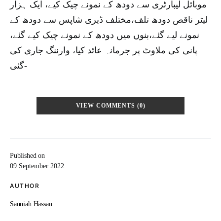
موبائل لیبارٹری سے دودھ کے نمونے چیک کیے، ایک ہزار
لیٹر ناقص دودھ تلف،مختلف ڈیری شاپس سے دودھ کے
نمونے لیے گئے،بنوں میں دودھ کے نمونے چیک کیے گئے،
پانی کی ملاوٹ پر جرمانہ عائد کیا، وارننگ جاری کی
گئی-
VIEW COMMENTS (0)
Published on
09 September 2022
AUTHOR
Sanniah Hassan