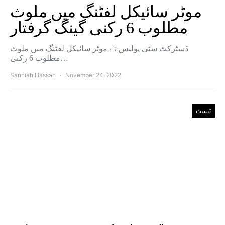
موٹر سائیکل لفٹنگ میں ملوث
مطلوب 6 رکنی گینگ گرفتار
ڈسٹرکٹ سٹی پولیس نے موٹر سائیکل لفٹنگ میں ملوث
مطلوب 6 رکنی…
Sanniah Hassan
November 24, 2022
ٹیسٹ