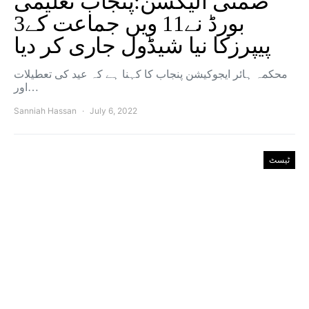
ضمنی الیکشن:پنجاب تعلیمی
بورڈ نے11 ویں جماعت کے3
پیپرزکا نیا شیڈول جاری کر دیا
محکمہ ہائر ایجوکیشن پنجاب کا کہنا ہے کہ عید کی تعطیلات
اور…
Sanniah Hassan
July 6, 2022
ٹیسٹ