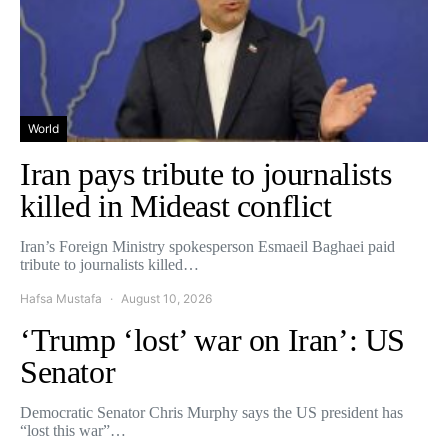
World
Iran pays tribute to journalists
killed in Mideast conflict
Iran’s Foreign Ministry spokesperson Esmaeil Baghaei paid
tribute to journalists killed…
Hafsa Mustafa
August 10, 2026
‘Trump ‘lost’ war on Iran’: US
Senator
Democratic Senator Chris Murphy says the US president has
“lost this war”…