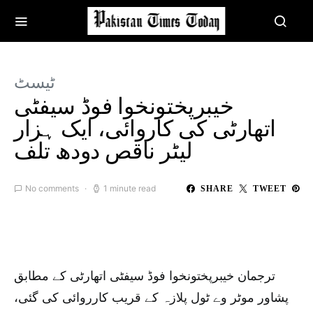
ٹیسٹ
خیبرپختونخوا فوڈ سیفٹی
اتھارٹی کی کاروائی، ایک ہزار
لیٹر ناقص دودھ تلف
No comments
1 minute read
SHARE
TWEET
ترجمان خیبرپختونخوا فوڈ سیفٹی اتھارٹی کے مطابق
پشاور موٹر وے ٹول پلازہ کے قریب کارروائی کی گئی،