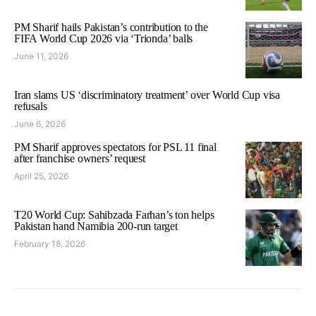
PM Sharif hails Pakistan’s contribution to the
FIFA World Cup 2026 via ‘Trionda’ balls
June 11, 2026
Iran slams US ‘discriminatory treatment’ over World Cup visa
refusals
June 6, 2026
PM Sharif approves spectators for PSL 11 final
after franchise owners’ request
April 25, 2026
T20 World Cup: Sahibzada Farhan’s ton helps
Pakistan hand Namibia 200-run target
February 18, 2026