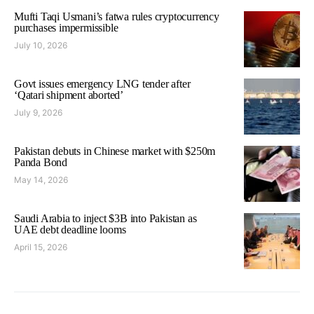
Mufti Taqi Usmani’s fatwa rules cryptocurrency
purchases impermissible
July 10, 2026
Govt issues emergency LNG tender after
‘Qatari shipment aborted’
July 9, 2026
Pakistan debuts in Chinese market with $250m
Panda Bond
May 14, 2026
Saudi Arabia to inject $3B into Pakistan as
UAE debt deadline looms
April 15, 2026