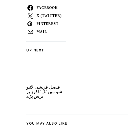
FACEBOOK
X (TWITTER)
PINTEREST
MAIL
UP NEXT
فیصل قریشی لائیو
شو میں ٹک ٹاکرز پر
برس پڑے
YOU MAY ALSO LIKE