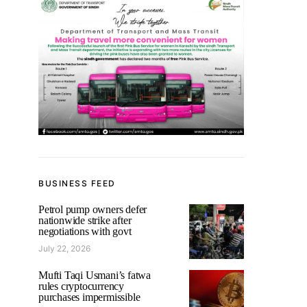
BUSINESS FEED
Petrol pump owners defer
nationwide strike after
negotiations with govt
July 22, 2026
Mufti Taqi Usmani’s fatwa
rules cryptocurrency
purchases impermissible