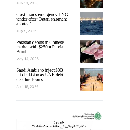
July 10, 2026
Govt issues emergency LNG
tender after ‘Qatari shipment
aborted’
July 9, 2026
Pakistan debuts in Chinese
market with $250m Panda
Bond
May 14, 2026
Saudi Arabia to inject $3B
into Pakistan as UAE debt
deadline looms
April 15, 2026