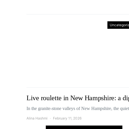
Uncategori
Live roulette in New Hampshire: a dig
In the granite‑stone valleys of New Hampshire, the quie
Alina Hashmi
February 11, 2026