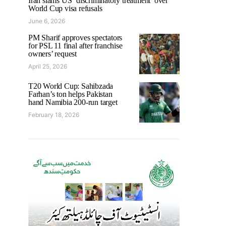
Iran slams US ‘discriminatory treatment’ over
World Cup visa refusals
June 6, 2026
PM Sharif approves spectators
for PSL 11 final after franchise
owners’ request
April 25, 2026
T20 World Cup: Sahibzada
Farhan’s ton helps Pakistan
hand Namibia 200-run target
February 18, 2026