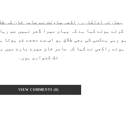
بھارتی اداکارہ راکھی ساونت نے عامر خان کی طلا
کرتے ہوئے کہا ہے کہ یہاں میرا گھر نہیں بس رہا 
ہو رہی ہےکسی کی بھی طلاق ہو اس سے مجھے غم ہوتا 
ہوئے راکھی نے کہا کہ عامر خان میرے بارے میں ب
تک کنواری ہوں۔
VIEW COMMENTS (0)