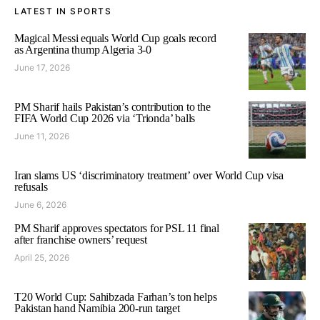
LATEST IN SPORTS
Magical Messi equals World Cup goals record
as Argentina thump Algeria 3-0
June 17, 2026
PM Sharif hails Pakistan’s contribution to the
FIFA World Cup 2026 via ‘Trionda’ balls
June 11, 2026
Iran slams US ‘discriminatory treatment’ over World Cup visa
refusals
June 6, 2026
PM Sharif approves spectators for PSL 11 final
after franchise owners’ request
April 25, 2026
T20 World Cup: Sahibzada Farhan’s ton helps
Pakistan hand Namibia 200-run target