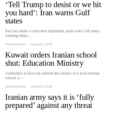
‘Tell Trump to desist or we hit
you hard’: Iran warns Gulf
states
Iran has made a concerted diplomatic push with Gulf states,
warning them…
Hafsa Mustafa
August 6, 2026
Kuwait orders Iranian school
shut: Education Ministry
Authorities in Kuwait ordered the closure of a local Iranian
school, a…
Hafsa Mustafa
August 6, 2026
Iranian army says it is ‘fully
prepared’ against any threat