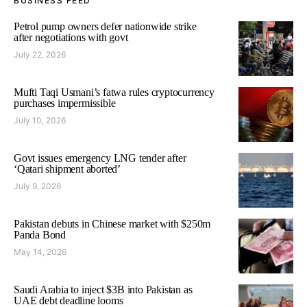
BUSINESS FEED
Petrol pump owners defer nationwide strike
after negotiations with govt
July 22, 2026
Mufti Taqi Usmani’s fatwa rules cryptocurrency
purchases impermissible
July 10, 2026
Govt issues emergency LNG tender after
‘Qatari shipment aborted’
July 9, 2026
Pakistan debuts in Chinese market with $250m
Panda Bond
May 14, 2026
Saudi Arabia to inject $3B into Pakistan as
UAE debt deadline looms