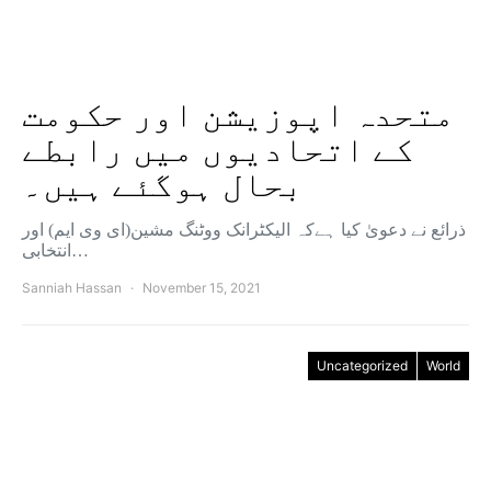
متحدہ اپوزیشن اور حکومت
کے اتحادیوں میں رابطے
بحال ہوگئے ہیں۔
ذرائع نے دعویٰ کیا ہےکہ الیکٹرانک ووٹنگ مشین(ای وی ایم) اور
انتخابی…
Sanniah Hassan
November 15, 2021
Uncategorized
World