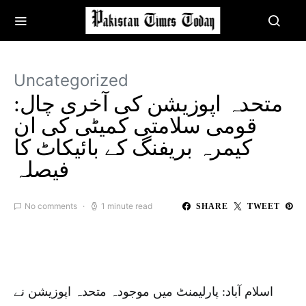
Uncategorized
متحدہ اپوزیشن کی آخری چال:
قومی سلامتی کمیٹی کی ان
کیمرہ بریفنگ کے بائیکاٹ کا
فیصلہ
No comments
1 minute read
SHARE
TWEET
اسلام آباد: پارلیمنٹ میں موجودہ متحدہ اپوزیشن نے