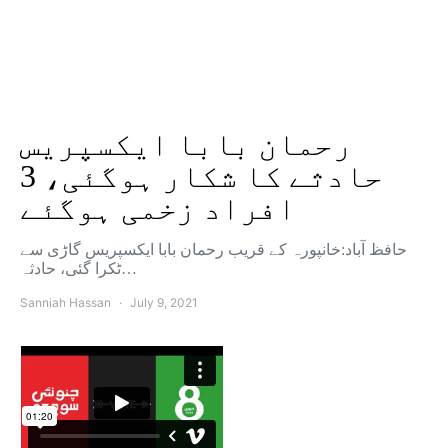
رحمان بابا ایکسپریس
حادثے کا شکار ہوگئی، 3
افراد زخمی ہوگئے
حافظ آباد:خانپورہ کے قریب رحمان بابا ایکسپریس گاڑی سے
ٹکرا گئی، حادثہ…
Sanniah Hassan
July 9, 2021