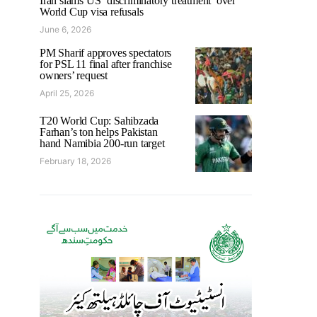
Iran slams US ‘discriminatory treatment’ over
World Cup visa refusals
June 6, 2026
PM Sharif approves spectators
for PSL 11 final after franchise
owners’ request
April 25, 2026
T20 World Cup: Sahibzada
Farhan’s ton helps Pakistan
hand Namibia 200-run target
February 18, 2026