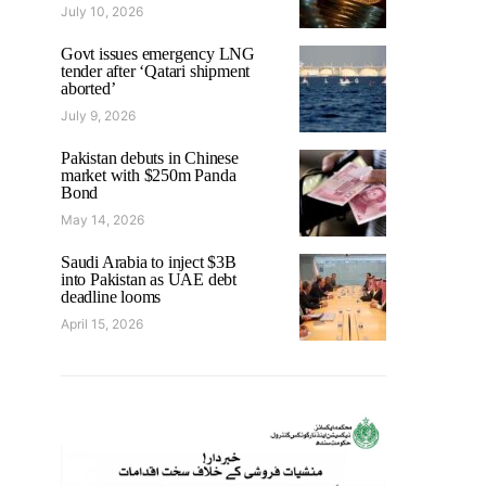
July 10, 2026
Govt issues emergency LNG
tender after ‘Qatari shipment
aborted’
July 9, 2026
Pakistan debuts in Chinese
market with $250m Panda
Bond
May 14, 2026
Saudi Arabia to inject $3B
into Pakistan as UAE debt
deadline looms
April 15, 2026