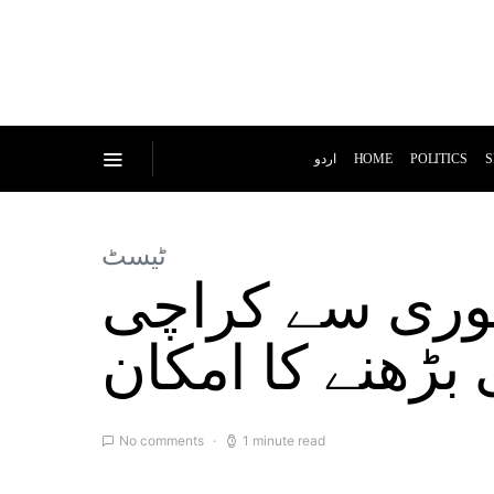
اردو
HOME
POLITICS
S
ٹیسٹ
بی ہواؤں کا سلسلہ، 13 جنوری سے کراچی
بڑھنے کا امکان
No comments
1 minute read