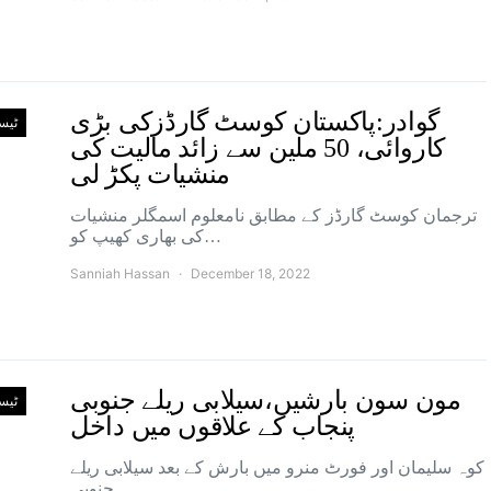
گوادر:پاکستان کوسٹ گارڈزکی بڑی
ٹیس
کاروائی، 50 ملین سے زائد مالیت کی
منشیات پکڑ لی
ترجمان کوسٹ گارڈز کے مطابق نامعلوم اسمگلر منشیات
کی بھاری کھیپ کو…
Sanniah Hassan
December 18, 2022
مون سون بارشیں،سیلابی ریلے جنوبی
ٹیس
پنجاب کے علاقوں میں داخل
کوہ سلیمان اور فورٹ منرو میں بارش کے بعد سیلابی ریلے
جنوبی…