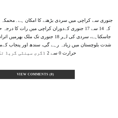
کہ 14 سے 17 جنوری کےدوران کراچی میں رات کا د
جاسکتاہے، سردی کی لہر 18 جنوری تک ملک
شدت بلوچستان میں زیادہ رہے گی، سندھ اور پنجاب کےمی
حرارت 0 سے 2 ڈگری سینٹی گریڈ تک گرنےکا امکان ہے۔
VIEW COMMENTS (0)