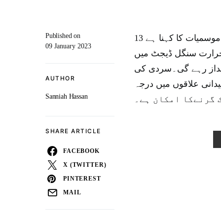
Published on
13 جنوری سے کراچی میں سردی بڑھنے کا امکان ہے۔محمکہ موسمیات کا کہنا ہے
09 January 2023
رجہ حرارت سنگل ڈیجٹ میں
 بھرمیں اثرانداز رہے گی۔سردی کی
AUTHOR
دانی علاقوں میں درجہ
Sanniah Hassan
SHARE ARTICLE
FACEBOOK
X (TWITTER)
PINTEREST
MAIL