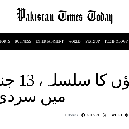
PORTS
BUSINESS
ENTERTAINMENT
WORLD
STARTUP
TECHNOLOGY
نئے مغر
میں سردی 
Shares
0
SHARE
TWEET