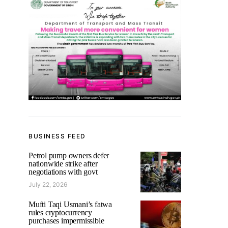
BUSINESS FEED
Petrol pump owners defer
nationwide strike after
negotiations with govt
July 22, 2026
Mufti Taqi Usmani’s fatwa
rules cryptocurrency
purchases impermissible