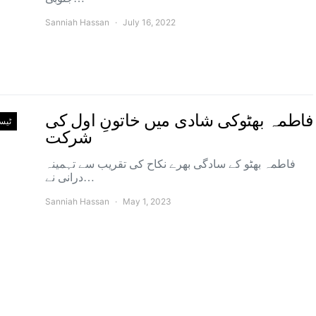
Sanniah Hassan
July 16, 2022
فاطمہ بھٹوکی شادی میں خاتونِ اول کی
ٹیس
شرکت
فاطمہ بھٹو کے سادگی بھرے نکاح کی تقریب سے تہمینہ
درانی نے…
Sanniah Hassan
May 1, 2023