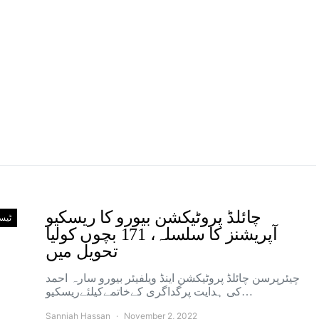
چائلڈ پروٹیکشن بیورو کا ریسکیو
ٹیس
آپریشنز کا سلسلہ، 171 بچوں کولیا
تحویل میں
چیئرپرسن چائلڈ پروٹیکشن اینڈ ویلفیئر بیورو سارہ احمد
کی ہدایت پرگداگری کےخاتمےکیلئےریسکیو…
Sanniah Hassan
November 2, 2022