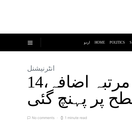
اردو
HOME
POLITICS
S
انٹرنیشنل
برطانیہ: شرح سود میں دسویں مرتبہ اضافہ،14
طح پر پہنچ گئی
No comments
1 minute read