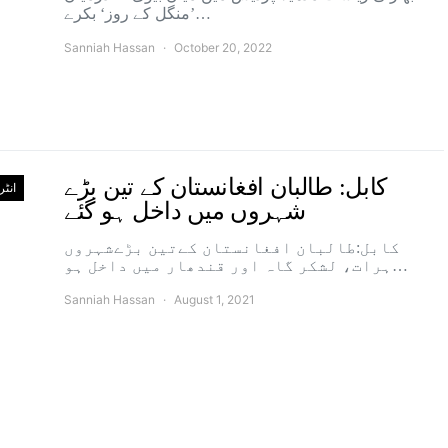
’منگل کے روز‘ بکرے…
Sanniah Hassan
October 20, 2022
کابل: طالبان افغانستان کے تین بڑے
انٹ
شہروں میں داخل ہو گئے
کابل:طالبان افغانستان کےتین بڑےشہروں
ہرات، لشکر گاہ اور قندھار میں داخل ہو…
Sanniah Hassan
August 1, 2021