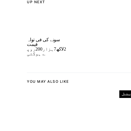
UP NEXT
سونے کی فی تولہ
قیمت
2لاکھ7ہزار200روپ
ے ہوگئی
YOU MAY ALSO LIKE
رنیشنل