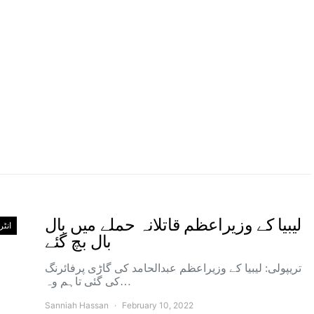
لیبیا کے وزیراعظم قاتلانہ حملے میں بال
انٹ
بال بچ گئے
تریپولی: لیبیا کے وزیراعظم عبدالحامد کی گاڑی پرفائرنگ
کی گئی تاہم وہ…
Sanniah Hassan
February 10, 2022