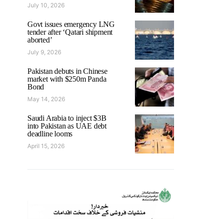
July 10, 2026
Govt issues emergency LNG
tender after ‘Qatari shipment
aborted’
July 9, 2026
Pakistan debuts in Chinese
market with $250m Panda
Bond
May 14, 2026
Saudi Arabia to inject $3B
into Pakistan as UAE debt
deadline looms
April 15, 2026