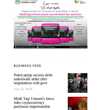
BUSINESS FEED
Petrol pump owners defer
nationwide strike after
negotiations with govt
July 22, 2026
Mufti Taqi Usmani’s fatwa
rules cryptocurrency
purchases impermissible