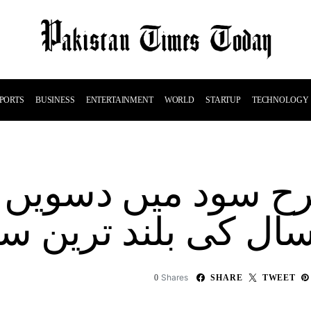
PORTS
BUSINESS
ENTERTAINMENT
WORLD
STARTUP
TECHNOLOGY
ال کی بلند ترین س
Shares
0
SHARE
TWEET