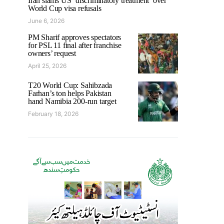
Iran slams US ‘discriminatory treatment’ over
World Cup visa refusals
June 6, 2026
PM Sharif approves spectators
for PSL 11 final after franchise
owners’ request
April 25, 2026
T20 World Cup: Sahibzada
Farhan’s ton helps Pakistan
hand Namibia 200-run target
February 18, 2026