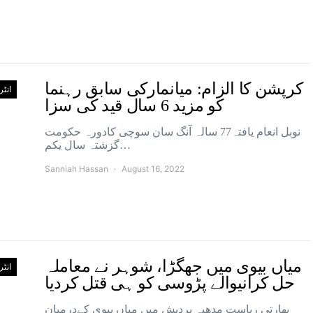
کرپشن کا الزام: میانمارکی سابق رہنما
انٹ
کو مزید 6 سال قید کی سزا
نوبل انعام یافتہ77 سالہ آنگ سان سوچی کادورہ حکومت
گزشتہ سال یکم…
Sanniah Hassan
August 16, 2022
میاں بیوی میں جھگڑا، شوہر نے معاملہ
انٹ
حل کرانیوالے پڑوسی کو ہی قتل کردیا
بھارتی ریاست مدھیہ پردیش میں میاں بیوی کےدرمیان