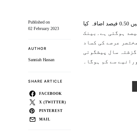
Published on
مہنگائی کی روک تھام کے لیے بینک آف انگلینڈ نے شرح سود میں 0.50 فیصد اضافہ کیا
02 February 2023
اضافے کے بعد شرح سود 3.5 فیصد سے بڑھ کر 4 فیصد ہوگئی ہے۔بینک
مختصر عرصے کی کساد
AUTHOR
گزشتہ سال پیشگوئی
Sanniah Hassan
رانیے سے کم ہوگا۔
SHARE ARTICLE
FACEBOOK
X (TWITTER)
PINTEREST
MAIL