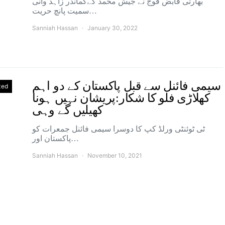
بھارتی قابض فوج نے جیش محمد کےکمانڈر زاہد وانی
سمیت پانچ حریت…
Sanniah Hassan
January 30, 2022
سیمی فائنل سے قبل پاکستان کے دو اہم
zed
کھلاڑی فلو کا شکار:پریشان نہیں ہونا
کھیلیں گے وہی
ٹی ٹوئنٹی ورلڈ کپ کا دوسرا سیمی فائنل جمعرات کو
پاکستان اور…
Sanniah Hassan
November 10, 2021