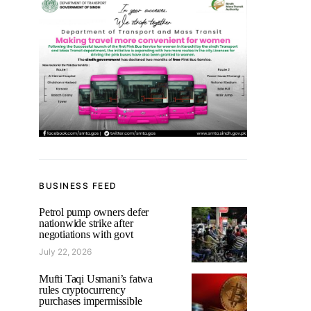
BUSINESS FEED
Petrol pump owners defer
nationwide strike after
negotiations with govt
July 22, 2026
Mufti Taqi Usmani’s fatwa
rules cryptocurrency
purchases impermissible