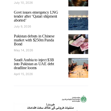
July 10, 2026
Govt issues emergency LNG
tender after ‘Qatari shipment
aborted’
July 9, 2026
Pakistan debuts in Chinese
market with $250m Panda
Bond
May 14, 2026
Saudi Arabia to inject $3B
into Pakistan as UAE debt
deadline looms
April 15, 2026