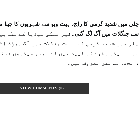
چلی میں شدید گرمی کا راج، ہیٹ ویو سے شہریوں کا جینا م
سے جنگلات میں آگ لگ گئی۔
غیر ملکی میڈیا کے مطابق
چلی میں شدید گرمی کے باعث جنگلات میں آگ بھڑک اٹھ
ہزار ایکڑ رقبے کو لپیٹ میں لے لیا، سیکڑوں فائر 
بجھانے میں مصروف ہیں۔ ،
VIEW COMMENTS (0)