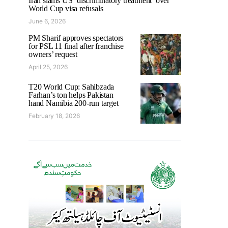
Iran slams US ‘discriminatory treatment’ over
World Cup visa refusals
June 6, 2026
PM Sharif approves spectators
for PSL 11 final after franchise
owners’ request
April 25, 2026
T20 World Cup: Sahibzada
Farhan’s ton helps Pakistan
hand Namibia 200-run target
February 18, 2026