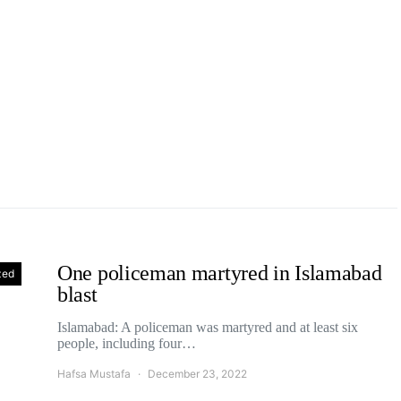
One policeman martyred in Islamabad
zed
blast
Islamabad: A policeman was martyred and at least six
people, including four…
Hafsa Mustafa
December 23, 2022