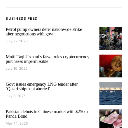
BUSINESS FEED
Petrol pump owners defer nationwide strike
after negotiations with govt
July 22, 2026
Mufti Taqi Usmani’s fatwa rules cryptocurrency
purchases impermissible
July 10, 2026
Govt issues emergency LNG tender after
‘Qatari shipment aborted’
July 9, 2026
Pakistan debuts in Chinese market with $250m
Panda Bond
May 14, 2026