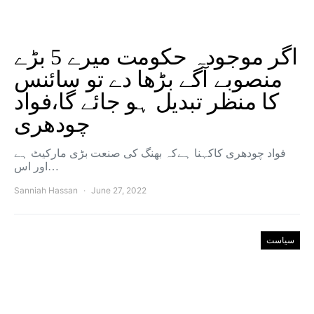
اگر موجودہ حکومت میرے 5 بڑے
منصوبے آگے بڑھا دے تو سائنس
کا منظر تبدیل ہو جائے گا،فواد
چودھری
فواد چودھری کاکہنا ہےکہ بھنگ کی صنعت بڑی مارکیٹ ہے
اور اس…
Sanniah Hassan
June 27, 2022
سیاست