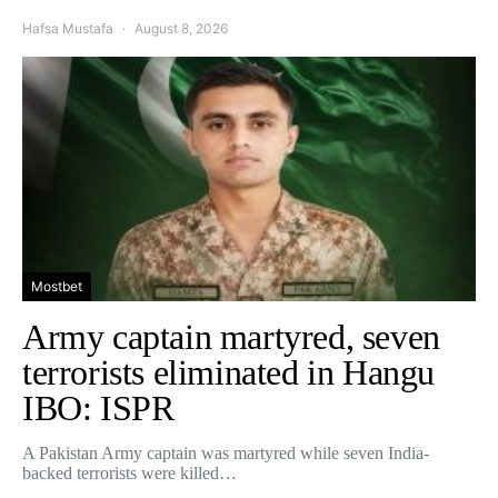
Hafsa Mustafa
August 8, 2026
Mostbet
Army captain martyred, seven
terrorists eliminated in Hangu
IBO: ISPR
A Pakistan Army captain was martyred while seven India-
backed terrorists were killed…