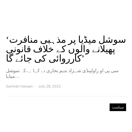
‘سوشل میڈیا پر مذہبی منافرت
پھیلانے والوں کے خلاف قانونی
کارروائی کی جائے گا’
سی پی او راولپنڈی شہزاد ندیم بخاری نے کہا ہےکہ سوشل
میڈیا…
Sanniah Hassan
July 28, 2022
سیاست