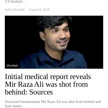
US-backed…
Hafsa Mustafa
August 8, 2026
Mostbet
Initial medical report reveals
Mir Raza Ali was shot from
behind: Sources
Deceased businessman Mir Raza Ali was shot from behind and
bore marks…