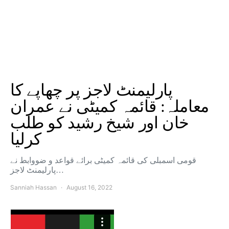
پارلیمنٹ لاجز پر چھاپے کا
معاملہ: قائمہ کمیٹی نے عمران
خان اور شیخ رشید کو طلب
کرلیا
قومی اسمبلی کی قائمہ کمیٹی برائے قواعد و ضووابط نے
پارلیمنٹ لاجز…
Sanniah Hassan
August 16, 2022