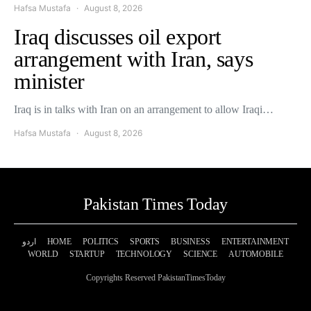
Hafsa Mustafa
August 8, 2026
Iraq discusses oil export
arrangement with Iran, says
minister
Iraq is in talks with Iran on an arrangement to allow Iraqi…
Hafsa Mustafa
August 8, 2026
Pakistan Times Today
اردو
HOME
POLITICS
SPORTS
BUSINESS
ENTERTAINMENT
WORLD
STARTUP
TECHNOLOGY
SCIENCE
AUTOMOBILE
Copyrights Reserved PakistanTimesToday