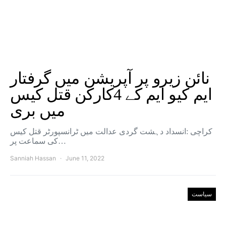
نائن زیرو پر آپریشن میں گرفتار
ایم کیو ایم کے 4کارکن قتل کیس
میں بری
کراچی :انسداد دہشت گردی عدالت میں ٹرانسپورٹر قتل کیس
کی سماعت پر…
Sanniah Hassan
June 11, 2022
سیاست