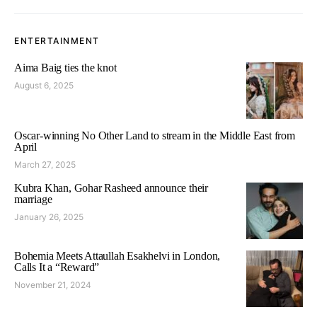
ENTERTAINMENT
Aima Baig ties the knot
August 6, 2025
Oscar-winning No Other Land to stream in the Middle East from
April
March 27, 2025
Kubra Khan, Gohar Rasheed announce their
marriage
January 26, 2025
Bohemia Meets Attaullah Esakhelvi in London,
Calls It a “Reward”
November 21, 2024