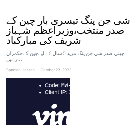
شی جن پنگ تیسری بار چین کے
صدر منتخب،وزیراعظم شہباز
شریف کی مبارکباد
چینی صدر شی جن پنگ مزید 5 سال کے لیےچین کےحکمران
رہیں…
Sanniah Hassan
October 23, 2022