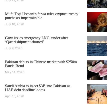
July 22, 2026
Mufti Taqi Usmani’s fatwa rules cryptocurrency
purchases impermissible
July 10, 2026
Govt issues emergency LNG tender after
‘Qatari shipment aborted’
July 9, 2026
Pakistan debuts in Chinese market with $250m
Panda Bond
May 14, 2026
Saudi Arabia to inject $3B into Pakistan as
UAE debt deadline looms
April 15, 2026