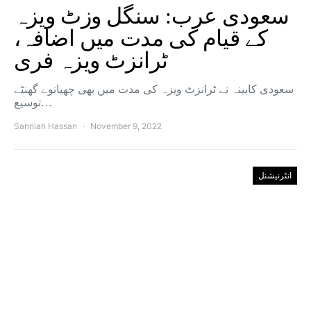
سعودی عرب: سنگل وزٹ ویزہ
کے قیام کی مدت میں اضافہ،
ٹرانزٹ ویزہ فری
سعودی کابینہ نے ٹرانزٹ ویزہ کی مدت میں بھی چھیانوے گھنٹے
توسیع…
Sanniah Hassan
November 9, 2022
انٹرنیشنل