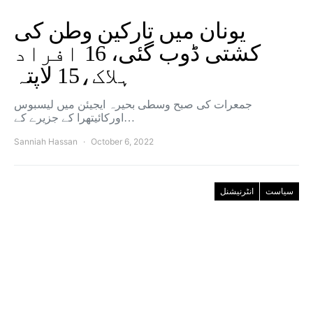
یونان میں تارکین وطن کی
کشتی ڈوب گئی، 16 افراد
ہلاک،15 لاپتہ
جمعرات کی صبح وسطی بحیرہ ایجیئن میں لیسبوس
اورکائیتھرا کے جزیرے کے…
Sanniah Hassan
October 6, 2022
سیاست
انٹرنیشنل