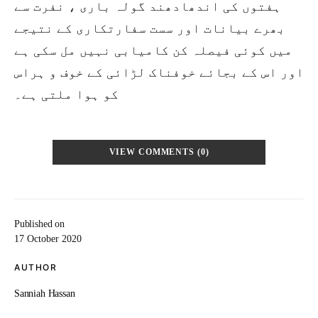
ہفتوں کی اندھادھند گولہ باری ، نفرت سے
بھرے بیانات اور سست سفارتکاری کے نتیجے
میں کوئی فیصلہ کن کامیابی نہیں مل سکی ہے
اور اس کے بجائے خوفناک لڑائی کے خوف و ہراس
کو ہوا ملتی ہے۔
VIEW COMMENTS (0)
Published on
17 October 2020
AUTHOR
Sanniah Hassan