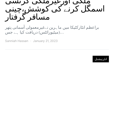
ملکی اورغیرملکی کرنسی
اسمگل کرنے کی کوشش،چینی
مسافر گرفتار
براعظم انٹارکٹیکا میں ماہرین نےغیرمعمولی آسمانی پتھر
(میٹیورائٹس) دریافت کیا ہے جس…
Sanniah Hassan
January 21, 2023
انٹرنیشنل