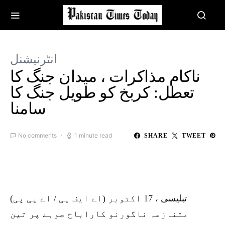
انٹرنیشنل
ناکام مذاکرات ، میدان جنگ کا
تعطل: کربخ کو طویل جنگ کا
سامنا
No comments
1 minute read
SHARE
TWEET
تبلیسی ، 17 اکتوبر (اے ایف پی / اے پی پی)
متنازعہ ناگورنو کاراباخ صوبے پر تین