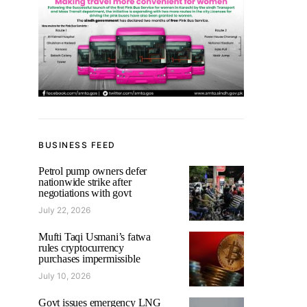
BUSINESS FEED
Petrol pump owners defer
nationwide strike after
negotiations with govt
July 22, 2026
Mufti Taqi Usmani’s fatwa
rules cryptocurrency
purchases impermissible
July 10, 2026
Govt issues emergency LNG