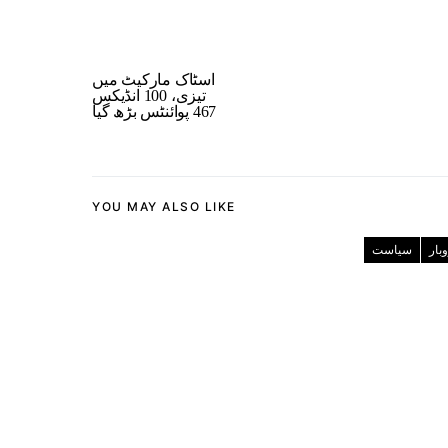
اسٹاک مارکیٹ میں
تیزی، 100 انڈیکس
467 پوائنٹس بڑھ گیا
YOU MAY ALSO LIKE
بار
سیاست