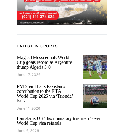
LATEST IN SPORTS
Magical Messi equals World
Cup goals record as Argentina
thump Algeria 3-0
June 17, 2026
PM Sharif hails Pakistan’s
contribution to the FIFA
World Cup 2026 via ‘Trionda’
balls
June 11, 2026
Iran slams US ‘discriminatory treatment’ over
World Cup visa refusals
June 6, 2026