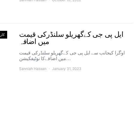
ایل پی جی کےگھریلو سلنڈرکی قیمت
کارو
میں اضافہ
اوگرا کیجانب سے ایل پی جی کےگھریلو سلنڈرکی قیمت
میں اضافےکا نوٹیفکیشن…
Sanniah Hassan
January 31, 2023