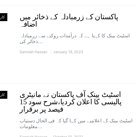
پاکستان کے زرمبادلہ کے ذخائر میں
کارو
اضافہ
اسٹیٹ بینک کا کہنا ہے کہ درآمدات روکنے سے زرمبادلہ
ذخائر کی…
Sanniah Hassan
January 19, 2023
اسٹیٹ بینک آف پاکستان نے مانیٹری
کارو
پالیسی کا اعلان کردیا،شرح سود 15
فیصد پر برقرار
اسٹیٹ بینک کے اعلامیے میں کہا گیا کہ فی الحال دستیاب
معلومات…
Sanniah Hassan
October 10, 2022