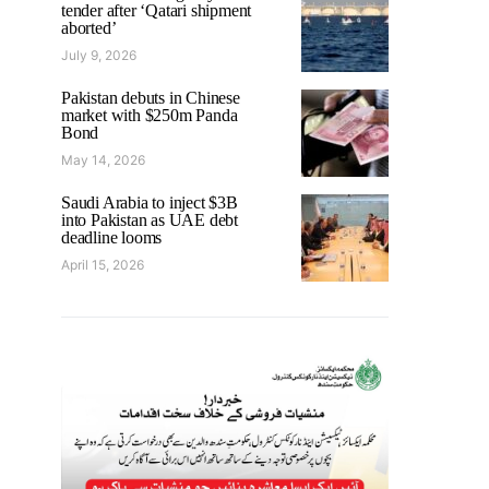
tender after ‘Qatari shipment
aborted’
July 9, 2026
Pakistan debuts in Chinese
market with $250m Panda
Bond
May 14, 2026
Saudi Arabia to inject $3B
into Pakistan as UAE debt
deadline looms
April 15, 2026