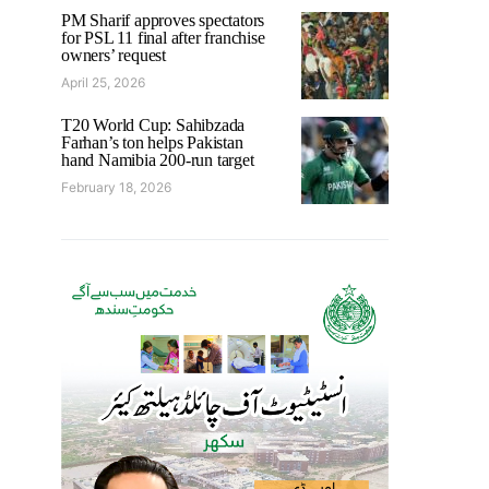
PM Sharif approves spectators
for PSL 11 final after franchise
owners’ request
April 25, 2026
T20 World Cup: Sahibzada
Farhan’s ton helps Pakistan
hand Namibia 200-run target
February 18, 2026