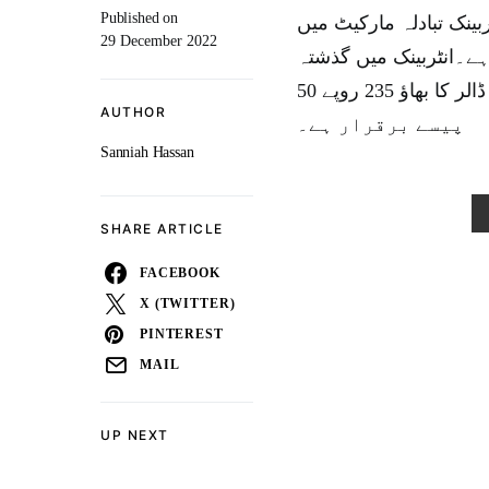
Published on
ہنگا ہوگیا۔ انٹربینک تبادلہ مارکیٹ میں
29 December 2022
 پرامریکی ڈالرکا بھاؤ 226 روپے 41 پیسے ہے۔انٹربینک میں گذشتہ
روز ڈالر 226 روپے 37 پیسے پر بند ہوا تھا۔ اوپن مارکیٹ میں ڈالر کا بھاؤ 235 روپے 50
AUTHOR
پیسے برقرار ہے۔
Sanniah Hassan
SHARE ARTICLE
FACEBOOK
X (TWITTER)
PINTEREST
MAIL
UP NEXT