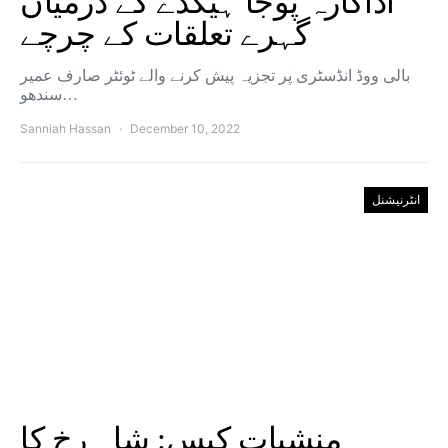
اداکارہ پوجا ہیگڈے کے درمیان
گہرے تعلقات کے چرچے
بالی ووڈ انڈسٹری پر تجزیہ پیش کرنے والے ٹوئٹر صارف عمیر
سندھو…
Sanniah Hassan
December 10, 2022
انٹرنیشنل
منشیات کیس: شاہ رخ کا