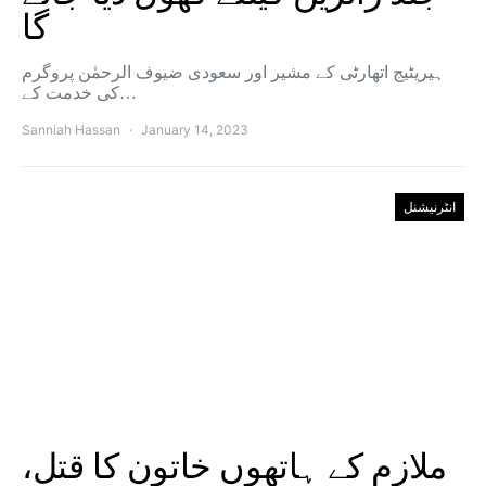
گا
ہیریٹیج اتھارٹی کے مشیر اور سعودی ضیوف الرحمٰن پروگرم
کی خدمت کے…
Sanniah Hassan
January 14, 2023
انٹرنیشنل
ملازم کے ہاتھوں خاتون کا قتل،