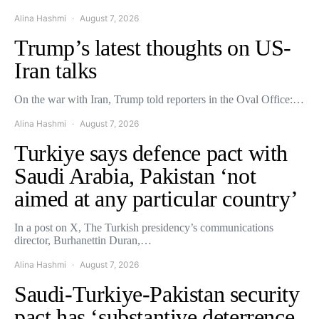
Alina Hashmi
August 7, 2026
Trump’s latest thoughts on US-
Iran talks
On the war with Iran, Trump told reporters in the Oval Office:…
Alina Hashmi
August 7, 2026
Turkiye says defence pact with
Saudi Arabia, Pakistan ‘not
aimed at any particular country’
In a post on X, The Turkish presidency’s communications
director, Burhanettin Duran,…
Alina Hashmi
August 7, 2026
Saudi-Turkiye-Pakistan security
pact has ‘substantive deterrence