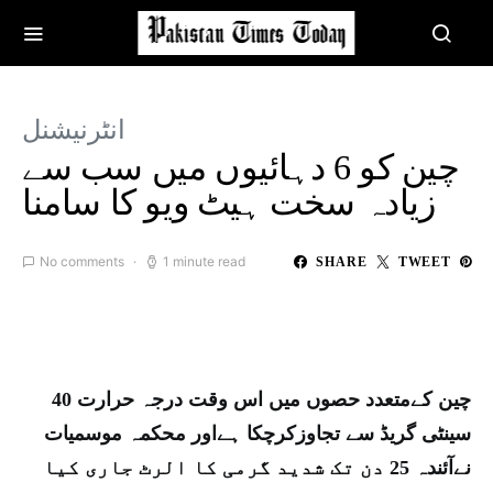
انٹرنیشنل
چین کو 6 دہائیوں میں سب سے
زیادہ سخت ہیٹ ویو کا سامنا
No comments
1 minute read
SHARE
TWEET
چین کےمتعدد حصوں میں اس وقت درجہ حرارت 40
سینٹی گریڈ سے تجاوزکرچکا ہےاور محکمہ موسمیات
نےآئندہ 25 دن تک شدید گرمی کا الرٹ جاری کیا