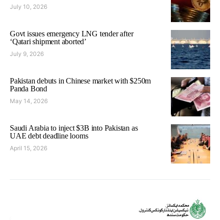
July 10, 2026
Govt issues emergency LNG tender after
‘Qatari shipment aborted’
July 9, 2026
Pakistan debuts in Chinese market with $250m
Panda Bond
May 14, 2026
Saudi Arabia to inject $3B into Pakistan as
UAE debt deadline looms
April 15, 2026