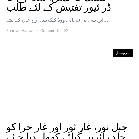
ڈرائیور تفتیش کے لئے طلب
این سی بی نے بالی ووڈ کنگ شاہ رخ خان کے بیٹے…
Sanniah Hassan
October 10, 2021
انٹرنیشنل
جبل نور، غار ثور اور غار حرا کو
جلد زائرین کیلئے کھول دیا جائے