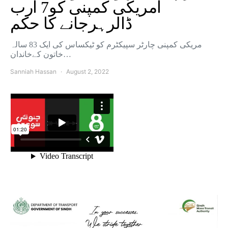
امریکی کمپنی کو7 ارب
ڈالرہرجانے کا حکم
مریکی کمپنی چارٹر سپیکٹرم کو ٹیکساس کی ایک 83 سالہ
خاتون کےخاندان…
Sanniah Hassan
August 2, 2022