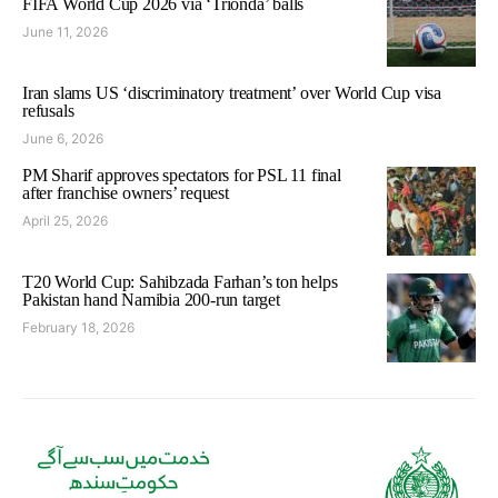
FIFA World Cup 2026 via ‘Trionda’ balls
June 11, 2026
Iran slams US ‘discriminatory treatment’ over World Cup visa
refusals
June 6, 2026
PM Sharif approves spectators for PSL 11 final
after franchise owners’ request
April 25, 2026
T20 World Cup: Sahibzada Farhan’s ton helps
Pakistan hand Namibia 200-run target
February 18, 2026